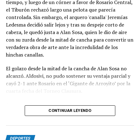
tiempo, y luego de un córner a favor de Rosario Central,
el Tiburón rechazó largo una pelota que parecía
controlada. Sin embargo, el arquero 'canalla' Jeremías
Ledesma decidió salir lejos y tras su despeje corto de
cabeza, le quedó justa a Alan Sosa, quien le dio de aire
con su zurda desde la mitad de cancha para convertir un
verdadera obra de arte ante la incredulidad de los
hinchas canallas.
El golazo desde la mitad de la cancha de Alan Sosa no
alcanzó. Aldosivi, no pudo sostener su ventaja parcial y
cayó 2-1 ante Rosario en el ‘Gigante de Arroyito’ por la
cuarta fecha del Torneo Clausura.
Foto Alan Sosa festeja su golazo en el Gigante de
CONTINUAR LEYENDO
Arroyito. Fotobaires
DEPORTES