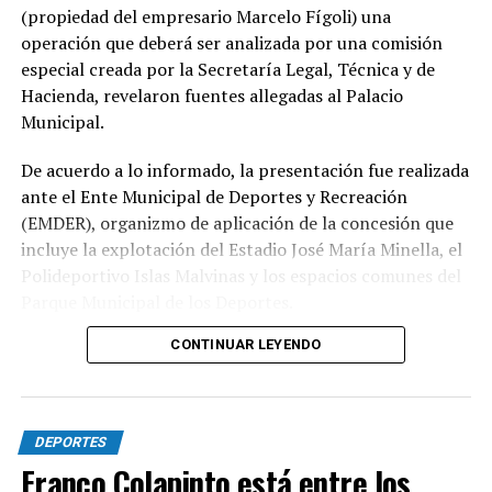
(propiedad del empresario Marcelo Fígoli) una
operación que deberá ser analizada por una comisión
especial creada por la Secretaría Legal, Técnica y de
Hacienda, revelaron fuentes allegadas al Palacio
Municipal.
De acuerdo a lo informado, la presentación fue realizada
ante el Ente Municipal de Deportes y Recreación
(EMDER), organizmo de aplicación de la concesión que
incluye la explotación del Estadio José María Minella, el
Polideportivo Islas Malvinas y los espacios comunes del
Parque Municipal de los Deportes.
CONTINUAR LEYENDO
A tal efecto, el secretario Legal, Técnico y de
Hacienda, Mauro Martinelli dispuso la creación de una
Comisión ad hoc que tendrá la responsabilidad de
analizar la documentación presentada por la
DEPORTES
concesionaria y determinar si la operación se ajusta a las
Franco Colapinto está entre los
exigencias previstas en el contrato y en la normativa