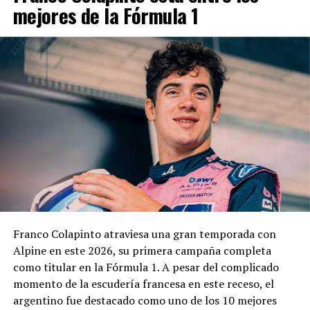
mejores de la Fórmula 1
vigente.
El cuerpo estará integrado por representantes del
EMDER, la Dirección General Legal y Técnica, la
Contaduría General y la Dirección General de
Contrataciones, áreas que deberán elaborar un informe
técnico, jurídico y contable antes de que la
administración municipal adopte una definición sobre el
pedido.
En los fundamentos de la resolución se señala que la
complejidad y trascendencia de la solicitud hacen
necesario un estudio integral de la documentación
presentada, especialmente por tratarse de una
Franco Colapinto atraviesa una gran temporada con
modificación vinculada a la composición societaria de la
Alpine en este 2026, su primera campaña completa
empresa que obtuvo la concesión.
como titular en la Fórmula 1. A pesar del complicado
momento de la escudería francesa en este receso, el
La novedad se conoce mientras la concesión del Minella
argentino fue destacado como uno de los 10 mejores
continúa envuelta en una delicadísima situación