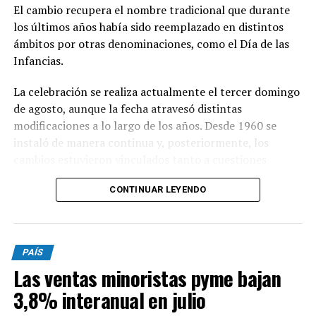
El cambio recupera el nombre tradicional que durante
los últimos años había sido reemplazado en distintos
ámbitos por otras denominaciones, como el Día de las
Infancias.
La celebración se realiza actualmente el tercer domingo
de agosto, aunque la fecha atravesó distintas
modificaciones a lo largo de los años. Desde 1960 se
instaló de manera continua y, posteriormente, los
cambios estuvieron vinculados tanto a cuestiones
sociales como a pedidos del sector comercial,
CONTINUAR LEYENDO
particularmente de la Cámara del Juguete, que buscaba
favorecer las ventas.
PAÍS
En 2011, la celebración debió trasladarse al 21 de agosto
Las ventas minoristas pyme bajan
debido a la coincidencia con las PASO previstas para el
domingo 14. Dos años más tarde, en 2013, quedó
3,8% interanual en julio
establecido el tercer domingo de agosto como fecha fija,