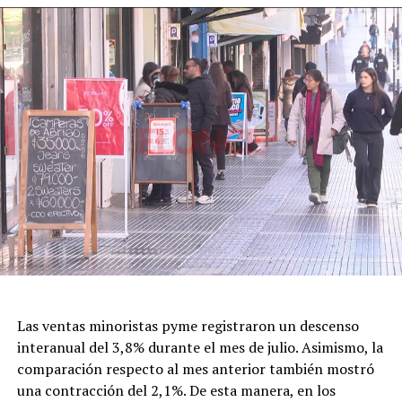
con el objetivo de evitar coincidencias con jornadas
electorales y brindar mayor previsibilidad a las familias y
los comercios.
El nombre de la celebración también fue motivo de
debate. En 2020, Gabriel Lerner, entonces secretario
Nacional de Niñez, Adolescencia y Familia, había
planteado reemplazar la expresión “Día del Niño” con el
argumento de promover una mirada que contemplara la
diversidad de la niñez.
Con el nuevo decreto, la gestión de Milei decidió
recuperar formalmente la denominación tradicional,
una decisión que vuelve a poner en discusión el
significado cultural y simbólico de la fecha.
Las ventas minoristas pyme registraron un descenso
interanual del 3,8% durante el mes de julio. Asimismo, la
comparación respecto al mes anterior también mostró
una contracción del 2,1%. De esta manera, en los