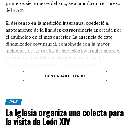
primeros siete meses del año, se acumuló un retroceso
del 2,7%.
El descenso en la medición interanual obedeció al
agotamiento de la liquidez extraordinaria aportada por
el aguinaldo en el mes anterior. La ausencia de este
dinamizador coyuntural, combinada con la mayor
incidencia de las tarifas de servicios invernales sobre el
presupuesto familiar, profundizó la cautela del
consumidor y desaceleró el ritmo general de la
actividad.
CONTINUAR LEYENDO
En lo que respecta a la percepción cualitativa sobre el
estado del negocio, el 48,1% de los comerciantes
consultados sostuvo que su nivel de actividad se
PAÍS
mantuvo estable con relación al mismo período del año
La Iglesia organiza una colecta para
anterior, cifra que evidenció un descenso de dos puntos
la visita de León XIV
porcentuales en comparación con el relevamiento del
mes de junio. Esta retracción en la lectura neutral se