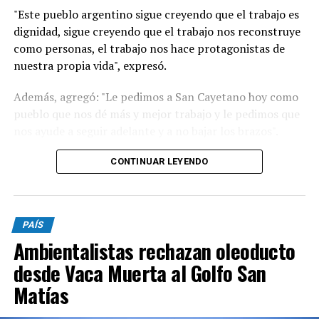
"Este pueblo argentino sigue creyendo que el trabajo es
dignidad, sigue creyendo que el trabajo nos reconstruye
como personas, el trabajo nos hace protagonistas de
nuestra propia vida", expresó.
Además, agregó: "Le pedimos a San Cayetano hoy como
pueblo que nos dé más y mejor trabajo y le pedimos que
nos ayude a seguir adelante y a no bajar los brazos".
"Un signo de esperanza es verlos a todos ustedes
CONTINUAR LEYENDO
trabajadores que de manera dedicada comprometida
están aquí con sus herramientas, con el fruto de su
trabajo con sus manos con su corazón queriendo
PAÍS
reconstruir seguramente la vida de su familia y la de
Ambientalistas rechazan oleoducto
nuestro país. Cuando decimos que recibimos la
bendición es como cuando nuestros pibes en el barrio
desde Vaca Muerta al Golfo San
dicen 'bien ahí', Dios hoy está diciendo ‘Bien ahí’”, dijo.
Matías
Además, continuó: “Bien ahí porque siguen creyendo en