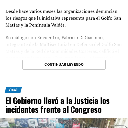
Desde hace varios meses las organizaciones denuncian
los riesgos que la iniciativa representa para el Golfo San
Matías y la Península Valdés.
En diálogo con Encuentro, Fabricio Di Giacomo,
integrante de la Multisectorial en Defensa del Golfo San
Matías y de la Red de Comunidades Costeras, calificó el
pronunciamiento como “un gran logro” y destacó el
trabajo articulado entre organizaciones ambientales,
CONTINUAR LEYENDO
científicos y comunidades para llevar la preocupación
ante organismos internacionales.
PAÍS
Según explicó, durante los últimos meses distintas
El Gobierno llevó a la Justicia los
organizaciones presentaron documentación, informes
científicos y campañas de firmas ante la UNESCO para
incidentes frente al Congreso
advertir sobre el impacto que podría generar el
proyecto petrolero en un área de alto valor ecológico.
Entre los principales argumentos expuestos figuran el