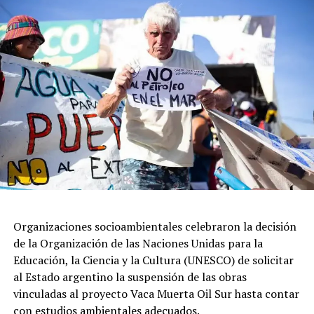
el trabajo, apostando por un futuro mejor, bien ahí
porque traen las herramientas el fruto de su trabajo el
esfuerzo, bien ahí dice Dios y por eso hacemos esta
bendición”.
Durante su homilía, García Cuerva, aseguró que el
pueblo está “cansado de promesas incumplidas y
dirigentes que hablan de los pobres, pero no están cerca
de sus necesidades y se dan la buena vida”.
Organizaciones socioambientales celebraron la decisión
de la Organización de las Naciones Unidas para la
Educación, la Ciencia y la Cultura (UNESCO) de solicitar
al Estado argentino la suspensión de las obras
vinculadas al proyecto Vaca Muerta Oil Sur hasta contar
con estudios ambientales adecuados.