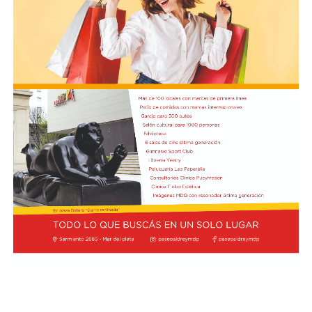
las comunidades costeras vienen realizando desde el
inmediaciones del Senado, un grupo de manifestantes
inicio del proyecto y expresó su expectativa de que el
arrojó piedras, escombros y otros objetos contundentes
pronunciamiento contribuya a una revisión más
contra los efectivos de las fuerzas federales de seguridad
profunda de sus impactos ambientales antes de que las
apostados en el lugar, y que se rompieron baldosas y
obras continúen. Radio Encuentro de Viedma
bancos públicos para usarlos como proyectiles. También
se registraron daños en estructuras edilicias y en
vehículos policiales.
El Ministerio de Seguridad Nacional solicitó al juzgado
que ordene preservar los registros fílmicos de los
hechos, que se libre oficio al Gobierno porteño y al
Congreso para que informen la totalidad de los daños y
el perjuicio económico, y adelantó que se encuentra
evaluando aportar elementos de prueba adicionales
para la investigación.