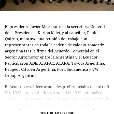
El presidente Javier Milei, junto a la secretaria General
de la Presidencia, Karina Milei, y al canciller, Pablo
Quirno, mantuvo una reunión de trabajo con
representantes de toda la cadena de valor automotriz
argentina tras la firma del Acuerdo Comercial en el
Sector Automotor entre la Argentina y el Ecuador.
Participaron ADEFA, AFAC, ACARA, Toyota Argentina,
Peugeot Citroën Argentina, Ford Sudamérica y VW
Group Argentina.
El Acuerdo establece aranceles preferenciales de entre 0
% y 10 % para vehículos y arancel del 0 % para más de
140 posiciones arancelarias de autopartes, fortaleciendo
el acceso de la producción argentina al mercado
ecuatoriano.
CONTINUAR LEYENDO