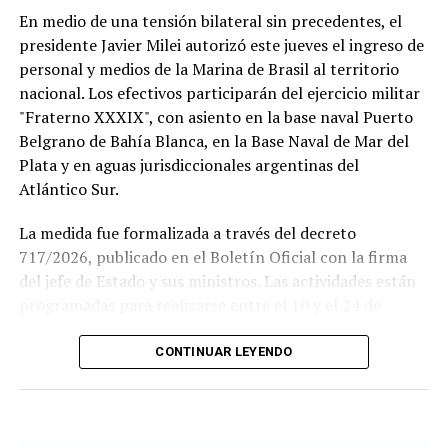
En medio de una tensión bilateral sin precedentes, el
presidente Javier Milei autorizó este jueves el ingreso de
personal y medios de la Marina de Brasil al territorio
nacional. Los efectivos participarán del ejercicio militar
"Fraterno XXXIX", con asiento en la base naval Puerto
Belgrano de Bahía Blanca, en la Base Naval de Mar del
Plata y en aguas jurisdiccionales argentinas del
Atlántico Sur.
La medida fue formalizada a través del decreto
717/2026, publicado en el Boletín Oficial con la firma
del jefe de Estado y sus ministros. Las actividades están
Si se concreta, la visita del Sumo Pontífice sería un
programadas para realizarse entre el 10 y el 24 de
hecho histórico tanto para la institución como para el
agosto.
fútbol argentino.
CONTINUAR LEYENDO
Este ejercicio combinado se realiza de forma anual desde
El Papa llegará a la Argentina en noviembre, en el
1978 y busca incrementar el adiestramiento y la
marco de una gira que también incluye Uruguay y Perú,
interoperabilidad en operaciones navales y anfibias.
donde visitará Buenos Aires, Luján y Córdoba, marcando