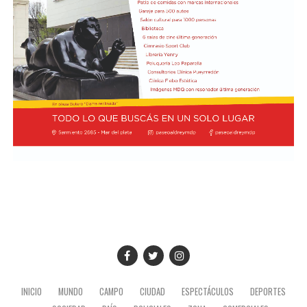
situación derivó en el retiro del embajador brasileño en
Buenos Aires, Julio Bitelli.
"Varias veces tuve ocasión de conocerle y hablar con él",
recordó Prevost sobre Bergoglio. Ahora, como Papa,
Desde el Palacio del Planalto, el canciller Mauro
regresará a la Argentina con San Lorenzo a la
Vieira calificó los insultos del mandatario argentino
expectativa de una decisión del Vaticano que podría
como "graves e inaceptables". Por su parte, Brasil decidió
quedar grabada en la historia del club.
reducir su representación en el país al nivel de
encargado de negocios.
Pese a que Milei ratificó sus críticas calificando a Lula de
"corrupto", desde la Cancillería argentina intentan
preservar la relación institucional. El canciller Pablo
Quirno calificó de "lamentable" la decisión de Brasil de
bajar el nivel de su representación.
Quirno afirmó en conferencia de prensa
que Argentina decidió no llevar el conflicto a una
instancia diplomática mayor. El funcionario sostuvo que
INICIO
MUNDO
CAMPO
CIUDAD
ESPECTÁCULOS
DEPORTES
existían otros caminos para preservar el vínculo entre