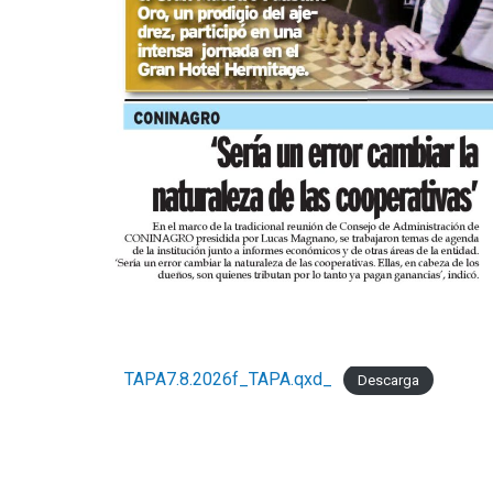
TAPA7.8.2026f_TAPA.qxd_
Descarga