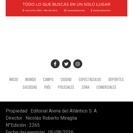
INICIO
MUNDO
CAMPO
CIUDAD
ESPECTÁCULOS
DEPORTES
SOCIEDAD
PAÍS
POLICIALES
ZONA
COMERCIALES
Propiedad : Editorial Arena del Atlántico S. A.
Director : Nicolás Roberto Miraglia
N°Edición : 2265
Fecha del ejemplar : 06/08/2026