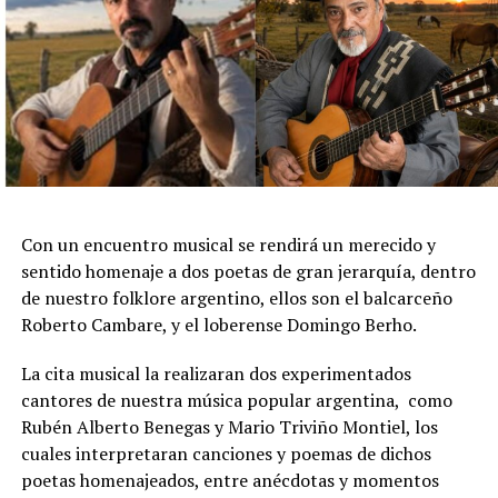
que invita a reflexionar sobre el legado, la entrega y la
emoción del último encuentro con el público.
Reconocido internacionalmente, Iñaki Urlezaga inició su
formación en La Plata y posteriormente ingresó al
Instituto Superior de Arte del Teatro Colón. Tras
perfeccionarse en la School of American Ballet de Nueva
York, desarrolló una brillante carrera como primer
bailarín del Teatro Colón, el Royal Ballet de Londres y el
Con un encuentro musical se rendirá un merecido y
Dutch National Ballet, además de presentarse en los
sentido homenaje a dos poetas de gran jerarquía, dentro
principales escenarios y festivales del mundo.
de nuestro folklore argentino, ellos son el balcarceño
Roberto Cambare, y el loberense Domingo Berho.
En paralelo a su trayectoria como intérprete, fundó el
Ballet Concierto, compañía con la que realizó giras
La cita musical la realizaran dos experimentados
internacionales por los cinco continentes, y desde 2003
cantores de nuestra música popular argentina, como
desarrolló una destacada labor como coreógrafo con
Rubén Alberto Benegas y Mario Triviño Montiel, los
producciones como El Cascanueces, Lago de los Cisnes,
cuales interpretaran canciones y poemas de dichos
Romeo y Julieta, La Traviata y Estaciones Rioplatenses,
poetas homenajeados, entre anécdotas y momentos
entre otras. Entre 2012 y 2017 fue director artístico del