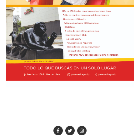
"Queremos que quienes todavía no conocen Tango
Furia descubran por qué el tango puede emocionar a
todas las generaciones. Y que quienes ya vivieron una de
nuestras funciones tengan ganas de volver, porque cada
presentación renueva la experiencia. Detrás de cada
función hay meses de ensayo y un enorme trabajo en
equipo para emocionar y sorprender al
público", expresa Emmanuel Marín.
Con más de 20 años de trayectoria, Tango Furia fue
distinguida con los Premios Estrella de Mar 2024 y
2026 como Mejor Espectáculo de Danza y con el Premio
Faro de Oro 2024. Además, Emmanuel Marín y Lola
Gutiérrez Rey obtuvieron el subcampeonato en el
Mundial de Tango de Buenos Aires.
La compañía también llevó su espectáculo al exterior