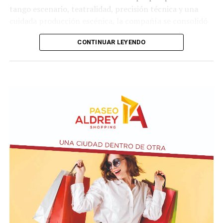
tango escenario, teatralidad, precisión técnica y una
cuidada producción escénica, la compañía se consolidó
como uno de los grandes referentes del género en el
CONTINUAR LEYENDO
país.
La propuesta recorre diferentes universos, desde los
clásicos hasta versiones contemporáneas y electrónicas.
A través de cuadros grupales, dúos y escenas teatrales,
el espectáculo transita distintas emociones: el amor, la
pasión, los encuentros, las despedidas y toda la
intensidad que caracteriza al 2x4.
Incluye más de diez cambios de vestuario, un cuidado
diseño lumínico y escenas donde las diagonales, las
acrobacias, los firuletes y las coreografías
perfectamente sincronizadas convierten cada cuadro en
una demostración de virtuosismo, sensibilidad y trabajo
colectivo.