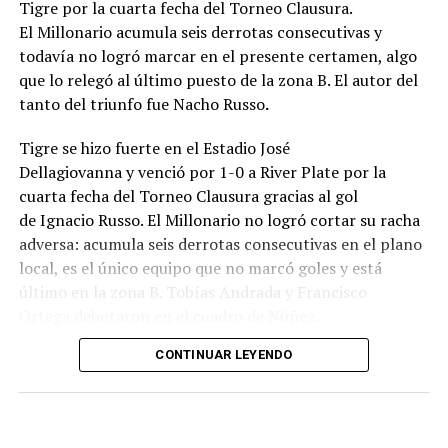
Tigre por la cuarta fecha del Torneo Clausura.
El Millonario acumula seis derrotas consecutivas y
todavía no logró marcar en el presente certamen, algo
que lo relegó al último puesto de la zona B. El autor del
tanto del triunfo fue Nacho Russo
.
Tigre se hizo fuerte en el Estadio José
Dellagiovanna y venció por 1-0 a River Plate por la
cuarta fecha del Torneo Clausura gracias al gol
de Ignacio Russo. El Millonario no logró cortar su racha
adversa: acumula seis derrotas consecutivas en el plano
local, es el único equipo que no marcó goles y está
último en la zona B. Tobías Andrada y Francisco
Ortega debutaron en el cuadro de Núñez.
CONTINUAR LEYENDO
River monopolizó la posesión de la pelota a lo largo del
primer tiempo, aunque tuvo dificultades para
capitalizarlo en situaciones de peligro al no lograr un
circuito de pases fluido. El elenco comandado por Diego