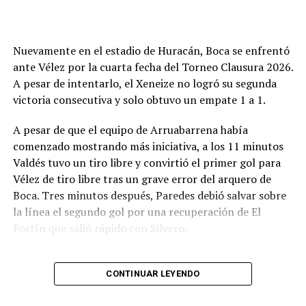
más que por la búsqueda del rival. Y el pitazo final fue
un festejo de desahogo, un objetivo cumplido y ahora a
buscar algo en dos fechas como visitante, frente a
Nuevamente en el estadio de Huracán, Boca se enfrentó
Deportivo Rincón el miércoles y luego en San Luis ante
ante Vélez por la cuarta fecha del Torneo Clausura 2026.
Juventud Unida Universitario.
A pesar de intentarlo, el Xeneize no logró su segunda
victoria consecutiva y solo obtuvo un empate 1 a 1.
Síntesis
A pesar de que el equipo de Arruabarrena había
Círculo Deportivo (1): Pedro Fernández; Julián Vílchez,
comenzado mostrando más iniciativa, a los 11 minutos
Facundo Rojas, Jano Martínez y Rodrigo Torres; Joaquín
Valdés tuvo un tiro libre y convirtió el primer gol para
Bassani, Francisco Grahl, Ramiro Banchio y Marco
Vélez de tiro libre tras un grave error del arquero de
Campagnaro; Rodrigo Juárez y Vicente Barberini. DT:
Boca. Tres minutos después, Paredes debió salvar sobre
Duilio Botella.
la línea el segundo gol por una recuperación de El
Fortín que salió rápido con Silvero.
Cambios: ST 13' Simón Buscaglia por Barberini, 19'
Leandro Piñeyro por Banchio y 35' Martín Gómez,
Ante la situación para el equipo de La Boca, buscaron
Branco Castelli y Ciro Rius por Torres, Campagnaro y
terminar la primera parte con un empate. Fue así como
CONTINUAR LEYENDO
Juárez.
al llegar a los 38 minutos, Ascacibar apareció para