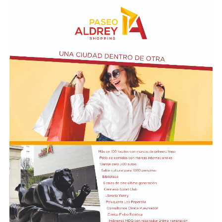
Davove cedió terreno para golpear con ataques directos,
pero jugó lejos del arco defendido por Santiago Beltrán.
En medio de un desarrollo sin acciones de gol, el elenco
de Núñez pidió penal en una jugada en la que Ángel
Correa cayó dentro del área tras una entrada por detrás
de Nahuel Banegas.
La tónica de la primera etapa se trasladó al
complemento. River se hizo cargo de manejar el balón
en campo rival y, pese a que logró ser más punzante en
algunas ofensivas, no pudo impacientar al
arquero Felipe Zenobio. Del otro lado,
el Matador continuó con su intento de pegar con
ataques directos. Cuando el desarrollo era lento y lejos
de los arcos, Tigre se adelantó en el marcador a los 35
minutos: Aníbal Moreno perdió la pelota en la mitad de
la cancha tras una presión de Jabes Saralegui y Nacho
Russo definió de forma perfecta al quedar mano a mano
contra Santiago Beltrán para estampar el 1-0.