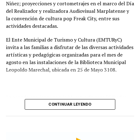
Tras la apertura de sobres, el expediente continuará su
Niñez; proyecciones y cortometrajes en el marco del Día
recorrido administrativo con la intervención de la
del Realizador y realizadora Audiovisual Marplatense y
Comisión de Estudio de Ofertas y Adjudicación, que
la convención de cultura pop Freak City, entre sus
tendrá a su cargo la evaluación de las propuestas
actividades destacadas.
presentadas por las empresas interesadas en ejecutar la
obra.
El Ente Municipal de Turismo y Cultura (EMTURyC)
invita a las familias a disfrutar de las diversas actividades
artísticas y pedagógicas organizadas para el mes de
agosto en las instalaciones de la Biblioteca Municipal
Leopoldo Marechal, ubicada en 25 de Mayo 3108.
La agenda comienza con la Muestra de Arte “Sábados
Culturales”, a cargo del grupo Cul Mardel, que se podrá
CONTINUAR LEYENDO
visitar del 3 al 14 de agosto de manera gratuita.
Asimismo, se realizará el Taller de Escritura Expresiva
coordinado por Sandra López Maidana, los miércoles de