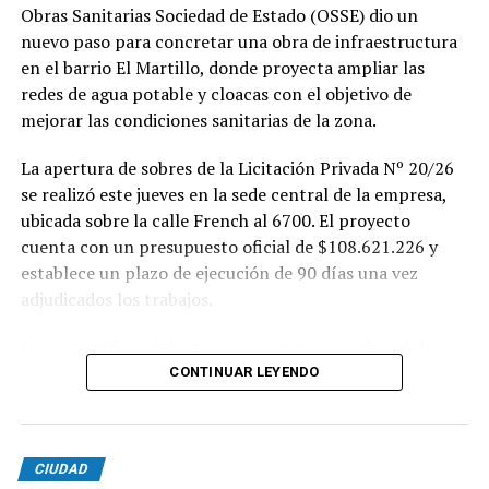
Obras Sanitarias Sociedad de Estado (OSSE) dio un
nuevo paso para concretar una obra de infraestructura
en el barrio El Martillo, donde proyecta ampliar las
redes de agua potable y cloacas con el objetivo de
mejorar las condiciones sanitarias de la zona.
La apertura de sobres de la Licitación Privada Nº 20/26
se realizó este jueves en la sede central de la empresa,
ubicada sobre la calle French al 6700. El proyecto
cuenta con un presupuesto oficial de $108.621.226 y
establece un plazo de ejecución de 90 días una vez
adjudicados los trabajos.
Según se informó, las tareas previstas para la red de
agua potable incluyen la colocación de unos 355 metros
CONTINUAR LEYENDO
de cañerías de PVC, la instalación de válvulas y la
ejecución de 29 conexiones domiciliarias. Los trabajos se
desarrollarán en distintos sectores comprendidos por
CIUDAD
las calles Pehuajó, Sicilia, Génova y Génova Bis.