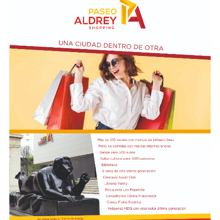
10 a 12 en la Biblioteca de Autores Marplatenses,
ubicada en el primer piso del edificio.
Actividades en el marco del Mes de la Niñez
En relación al Ciclo Mes de la Niñez, este viernes 7 de
agosto a las 17:30 se presentarán “Los cuentos de
Charo” y la narración de poesías populares infantiles a
cargo de María del Rosario Gerez Martínez.
En tanto, el viernes 21 a las 17:30 se desarrollará “El
Cerebro Mágico: construyendo preguntas, respuestas y
circuitos”, a cargo de María Paula Algote. Se trata de un
taller práctico de arte, ciencia y tecnología en el que al
finalizar cada participante se lleva su propia creación
terminada. Es una actividad arancelada (incluye
materiales) destinada a niños a partir de los 6 años.
Los participantes menores de 8 años deberán asistir
acompañados por una persona adulta (menores