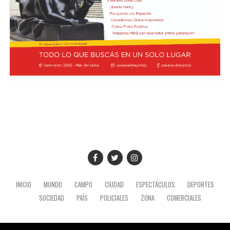
recordó Prevost sobre Bergoglio. Ahora, como Papa,
Desde el Palacio del Planalto, el canciller Mauro
regresará a la Argentina con San Lorenzo a la
Vieira calificó los insultos del mandatario argentino
expectativa de una decisión del Vaticano que podría
como "graves e inaceptables". Por su parte, Brasil decidió
quedar grabada en la historia del club.
reducir su representación en el país al nivel de
encargado de negocios.
Pese a que Milei ratificó sus críticas calificando a Lula de
"corrupto", desde la Cancillería argentina intentan
preservar la relación institucional. El canciller Pablo
Quirno calificó de "lamentable" la decisión de Brasil de
bajar el nivel de su representación.
Quirno afirmó en conferencia de prensa
que Argentina decidió no llevar el conflicto a una
instancia diplomática mayor. El funcionario sostuvo que
INICIO
MUNDO
CAMPO
CIUDAD
ESPECTÁCULOS
DEPORTES
existían otros caminos para preservar el vínculo entre
SOCIEDAD
PAÍS
POLICIALES
ZONA
COMERCIALES
ambos países socios.
El desarrollo de este ejercicio militar en la costa