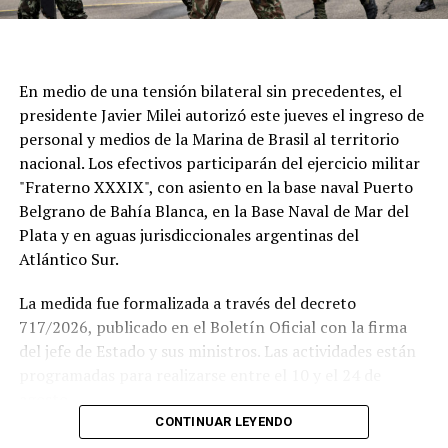
En medio de una tensión bilateral sin precedentes, el
presidente Javier Milei autorizó este jueves el ingreso de
personal y medios de la Marina de Brasil al territorio
nacional. Los efectivos participarán del ejercicio militar
"Fraterno XXXIX", con asiento en la base naval Puerto
Belgrano de Bahía Blanca, en la Base Naval de Mar del
Plata y en aguas jurisdiccionales argentinas del
Atlántico Sur.
La medida fue formalizada a través del decreto
717/2026, publicado en el Boletín Oficial con la firma
del jefe de Estado y sus ministros. Las actividades están
Si se concreta, la visita del Sumo Pontífice sería un
programadas para realizarse entre el 10 y el 24 de
hecho histórico tanto para la institución como para el
agosto.
fútbol argentino.
CONTINUAR LEYENDO