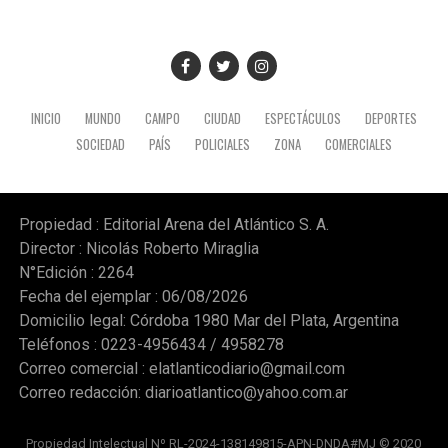
INICIO
MUNDO
CAMPO
CIUDAD
ESPECTÁCULOS
DEPORTES
SOCIEDAD
PAÍS
POLICIALES
ZONA
COMERCIALES
Propiedad : Editorial Arena del Atlántico S. A.
Director : Nicolás Roberto Miraglia
N°Edición : 2264
Fecha del ejemplar : 06/08/2026
Domicilio legal: Córdoba 1980 Mar del Plata, Argentina
Teléfonos : 0223-4956434 / 4958278
Correo comercial :
elatlanticodiario@gmail.com
Correo redacción:
diarioatlantico@yahoo.com.ar
Propiedad Intelectual Nº RL-2024-138149815-APN-DNDA#MJ © 2020