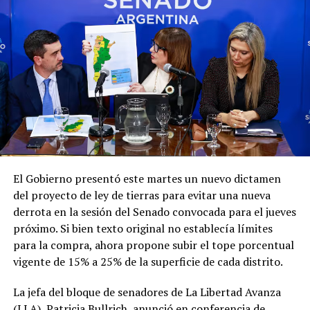
permanentes de sus pueblos y no quedar supeditadas a
Posteriormente, a las 18, la comitiva presidencial se
las necesidades políticas y/o personales de los
trasladará a la ciudad de Cali, Colombia, donde Milei hará
gobernantes de turno".
escala para encarar la segunda parte de su periplo
internacional.
Finalmente, el Gobierno señaló que la política exterior
argentina continuará guiándose "exclusivamente por la
Este viernes, a las 9, el mandatario argentino asistirá a la
defensa del interés nacional, la soberanía y el mandato
ceremonia de asunción del presidente electo de
conferido por el pueblo argentino".
Colombia, Abelardo de la Espriella.
Con este viaje, Milei busca continuar afianzando las
relaciones bilaterales y la sintonía política con los
El Gobierno presentó este martes un nuevo dictamen
gobiernos de la región que comparten sus ideas, en una
del proyecto de ley de tierras para evitar una nueva
gira que se extenderá hasta el fin de semana antes de su
derrota en la sesión del Senado convocada para el jueves
regreso a Buenos Aires.
próximo. Si bien texto original no establecía límites
para la compra, ahora propone subir el tope porcentual
vigente de 15% a 25% de la superficie de cada distrito.
La jefa del bloque de senadores de La Libertad Avanza
(LLA), Patricia Bullrich, anunció en conferencia de