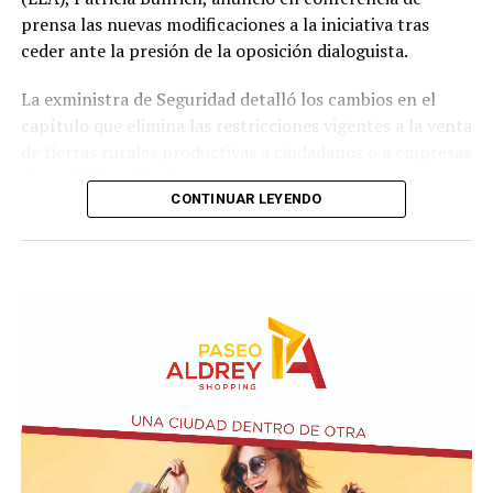
prensa las nuevas modificaciones a la iniciativa tras
ceder ante la presión de la oposición dialoguista.
La exministra de Seguridad detalló los cambios en el
capítulo que elimina las restricciones vigentes a la venta
de tierras rurales productivas a ciudadanos o a empresas
de capitales extranjeros.
CONTINUAR LEYENDO
Según el nuevo dictamen, se establece un tope de 25%
de la superficie nacional y provincial a la posibilidad de
que personas físicas o jurídicas extranjeras puedan
adquirir tierras productivas.
Por otro lado, la iniciativa introduce un agregado sobre
el artículo 4 de Ley N° 21.499 relacionada a las
expropiaciones.
En la conferencia de prensa acompañaron a Bullrich los
presidentes de las comisiones de Asuntos