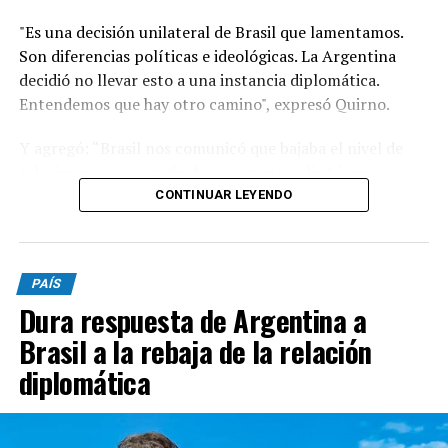
"Es una decisión unilateral de Brasil que lamentamos.
Son diferencias políticas e ideológicas. La Argentina
decidió no llevar esto a una instancia diplomática.
Entendemos que hay otro camino", expresó Quirno.
Y agregó: “Brasil nos comunicó que bajaba el nivel de
relaciones a encargado de negocios y solicitó que
nuestro embajador en Brasilia (Daniel Raimondi) se
CONTINUAR LEYENDO
retire”.
"Lamentable que se quejen de injerencias en procesos
PAÍS
electorales cuando el presidente de Brasil visitó, previo
Dura respuesta de Argentina a
a los comicios del año pasado, a Cristina Kirchner en su
prisión domiciliaria y no hubo de nuestra parte ningún
Brasil a la rebaja de la relación
tipo de problemas ni quejas. Son las reglas del juego",
diplomática
aseveró.
A su vez, el funcionario nacional afirmó que Lula "ha