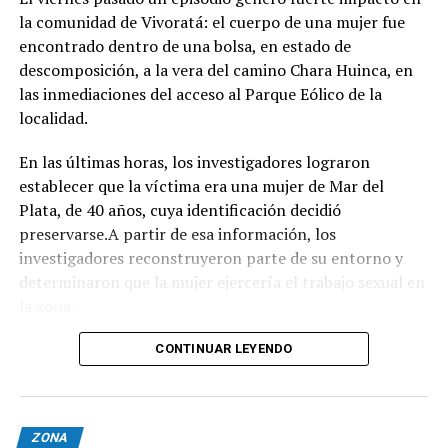
arboledas y dejarse tentar por una taza de chocolate
la comunidad de Vivoratá: el cuerpo de una mujer fue
caliente mientras se disfruta de buena música es el plan
encontrado dentro de una bolsa, en estado de
perfecto para escaparse de la rutina este fin de semana
descomposición, a la vera del camino Chara Huinca, en
largo.
las inmediaciones del acceso al Parque Eólico de la
localidad.
INFORMACIÓN GENERAL DEL EVENTO
En las últimas horas, los investigadores lograron
Evento: 30° Fiesta Nacional del Chocolate Artesanal
establecer que la víctima era una mujer de Mar del
(ChocoGesell)
Plata, de 40 años, cuya identificación decidió
Fecha: Fin de semana largo del 17 de Agosto de 2026
preservarse.A partir de esa información, los
Horario: De 11:00 a 21:00 hs.
investigadores reconstruyeron parte de su entorno y
Lugar: Pinar del Norte (Alameda 202 y Calle 303, Villa
determinaron que la mujer ejercería el trabajo sexual en
Gesell)
la zona.
Acceso: Libre y gratuito para toda la comunidad y
visitantes
Según el portal Mi8, pese a que la escena donde fue
CONTINUAR LEYENDO
encontrado el cuerpo presenta características
compatibles con un homicidio, el fiscal Ramiro Anchou
mantiene la causa caratulada como "averiguación de
ZONA
causales de muerte", ya que los estudios forenses todavía