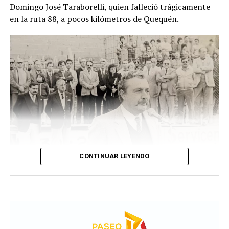
Domingo José Taraborelli, quien falleció trágicamente
Alertado por el comportamiento de los animales, se
en la ruta 88, a pocos kilómetros de Quequén.
acercó y comprobó que contenía restos humanos. DIB
CONTINUAR LEYENDO
Taraborelli en un acto
El vendero 13 de agosto se cumplen 38 años de la