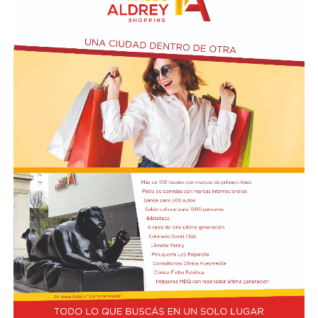
desaparición física del ex intendente de Necochea,
Domingo José Taraborelli, quien falleció trágicamente
en la ruta 88, a pocos kilómetros de Quequén.
Junto con el intendente de Necochea habían muerto
tres docentes que, luego se supo, habían subido a su
automóvil pocos kilómetros antes, donde se hallaban
haciendo dedo. La colisión frontal resultó letal: sólo
sobrevivió el chofer del camión.
El hall del Palacio Comunal fue el lugar donde velaron
sus restos y ante el cual desfiló todo el arco político de
aquel momento, incluyendo a la camada de jóvenes que
habían dado sus primeros pasos en el peronismo, bajo
el liderazgo de “Coco” Taraborelli como conductor. Y el
vicegobernador Luis Macaya, que acompañó sus restos
hasta la despedida final.
Antes de ser inhumados sus restos en el cementerio