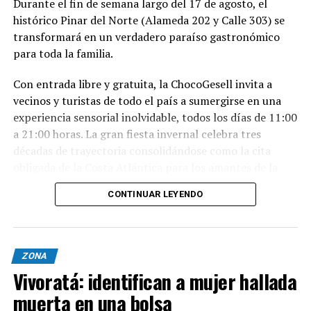
Durante el fin de semana largo del 17 de agosto, el
histórico Pinar del Norte (Alameda 202 y Calle 303) se
transformará en un verdadero paraíso gastronómico
para toda la familia.
Con entrada libre y gratuita, la ChocoGesell invita a
vecinos y turistas de todo el país a sumergirse en una
experiencia sensorial inolvidable, todos los días de 11:00
a 21:00 horas. La gran fiesta invernal celebra tres
décadas de trayectoria consolidándose como la cita
obligada de la Costa Atlántica para los amantes de la
buena repostería, el paisaje natural y la tradición
CONTINUAR LEYENDO
geselina.
Sabores, espectáculos y naturaleza en un solo lugar
Nacida en 1996, la fiesta reúne este año al talento de los
ZONA
mejores expositores, maestros chocolateros y
Vivoratá: identifican a mujer hallada
reposteros de Villa Gesell y de todo el país. Los
muerta en una bolsa
asistentes podrán disfrutar de un abanico de propuestas