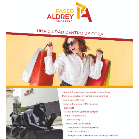
anterior, cifra que evidenció un descenso de dos puntos
porcentuales en comparación con el relevamiento del
mes de junio. Esta retracción en la lectura neutral se
tradujo de forma directa en un incremento de las
valoraciones pesimistas, observándose que la
proporción de comercios que definió su escenario
operativo como desfavorable ascendió del 43,1% al
44,5% en el transcurso del último mes.
En cuanto a las proyecciones a doce meses, el 46,3% de
los relevados prevé que su nivel de actividad no
experimentará cambios significativos. Por otro lado, un
42,4% estima un escenario futuro más favorable, lo que
representa un avance de 4,7 puntos porcentuales en la
visión optimista respecto al mes anterior, mientras que
el 11,3% restante aguarda un deterioro en el
desempeño de su negocio. Finalmente, en lo relativo a
las decisiones de financiamiento, el 61,5% de los locales