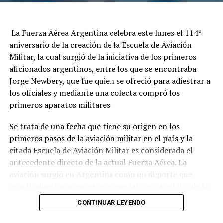
La Fuerza Aérea Argentina celebra este lunes el 114º
aniversario de la creación de la Escuela de Aviación
Militar, la cual surgió de la iniciativa de los primeros
aficionados argentinos, entre los que se encontraba
Jorge Newbery, que fue quien se ofreció para adiestrar a
los oficiales y mediante una colecta compró los
primeros aparatos militares.
Se trata de una fecha que tiene su origen en los
primeros pasos de la aviación militar en el país y la
citada Escuela de Aviación Militar es considerada el
antecedente directo de la actual Fuerza Aérea. La
aviación surgió en Argentina como un deporte que
practicaban unos pocos que querían cruzar el Río de la
Plata o la Cordillera de los Andes en globo o en avión.
CONTINUAR LEYENDO
En tanto, la historia comenzó el 10 de agosto de 1912,