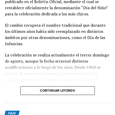
publicado en el Boletín Oficial, mediante el cual se
restablece oficialmente la denominación “Día del Niño”
La Fuerza Aérea había señalado en un flyer que difundió
para la celebración dedicada a los más chicos.
a través de su cuenta oficial de Instagram: “Si te gustan
los aviones, no te los podés perder. Prepará la cámara
El cambio recupera el nombre tradicional que durante
del celular y todas las ganas de escuchar…Rugir los
los últimos años había sido reemplazado en distintos
motores”.
ámbitos por otras denominaciones, como el Día de las
Infancias.
En tanto, varias aeronaves sobrevolaron cielos porteños
para conmemorar el día de la Fuerza Aérea Argentina y
La celebración se realiza actualmente el tercer domingo
hubo un desfile terrestre que protagonizaron los
de agosto, aunque la fecha atravesó distintas
hombres y mujeres que integran la institución.
modificaciones a lo largo de los años. Desde 1960 se
instaló de manera continua y, posteriormente, los
Además, se supo que se llevó cabo una ceremonia
cambios estuvieron vinculados tanto a cuestiones
presidida por el ministro de Defensa, teniente general
sociales como a pedidos del sector comercial,
Carlos Alberto Presti, y de la misma participó el jefe de
CONTINUAR LEYENDO
particularmente de la Cámara del Juguete, que buscaba
la Fuerza, brigadier general Gustavo Javier Valverde.
favorecer las ventas.
(NA)
PAÍS