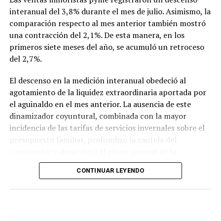
interanual del 3,8% durante el mes de julio. Asimismo, la
comparación respecto al mes anterior también mostró
una contracción del 2,1%. De esta manera, en los
primeros siete meses del año, se acumuló un retroceso
del 2,7%.
El descenso en la medición interanual obedeció al
agotamiento de la liquidez extraordinaria aportada por
el aguinaldo en el mes anterior. La ausencia de este
dinamizador coyuntural, combinada con la mayor
incidencia de las tarifas de servicios invernales sobre el
presupuesto familiar, profundizó la cautela del
consumidor y desaceleró el ritmo general de la
actividad.
CONTINUAR LEYENDO
En lo que respecta a la percepción cualitativa sobre el
estado del negocio, el 48,1% de los comerciantes
consultados sostuvo que su nivel de actividad se
mantuvo estable con relación al mismo período del año