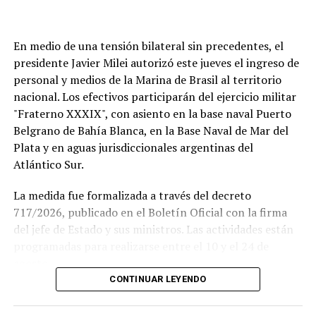
En medio de una tensión bilateral sin precedentes, el
presidente Javier Milei autorizó este jueves el ingreso de
personal y medios de la Marina de Brasil al territorio
nacional. Los efectivos participarán del ejercicio militar
"Fraterno XXXIX", con asiento en la base naval Puerto
Belgrano de Bahía Blanca, en la Base Naval de Mar del
Plata y en aguas jurisdiccionales argentinas del
Atlántico Sur.
La medida fue formalizada a través del decreto
717/2026, publicado en el Boletín Oficial con la firma
del jefe de Estado y sus ministros. Las actividades están
Si se concreta, la visita del Sumo Pontífice sería un
programadas para realizarse entre el 10 y el 24 de
hecho histórico tanto para la institución como para el
agosto.
fútbol argentino.
CONTINUAR LEYENDO
Este ejercicio combinado se realiza de forma anual desde
El Papa llegará a la Argentina en noviembre, en el