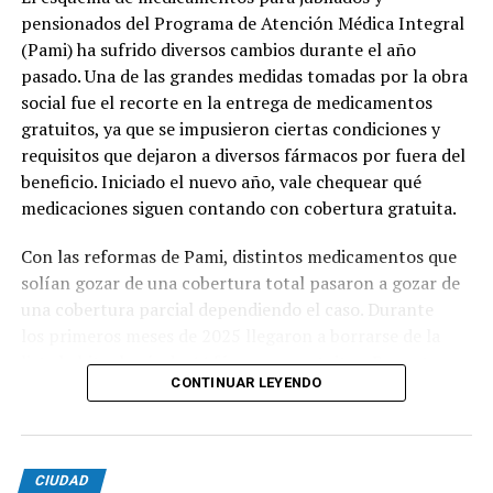
pensionados del Programa de Atención Médica Integral
(Pami) ha sufrido diversos cambios durante el año
pasado. Una de las grandes medidas tomadas por la obra
social fue el recorte en la entrega de medicamentos
gratuitos, ya que se impusieron ciertas condiciones y
requisitos que dejaron a diversos fármacos por fuera del
beneficio. Iniciado el nuevo año, vale chequear qué
medicaciones siguen contando con cobertura gratuita.
Con las reformas de Pami, distintos medicamentos que
solían gozar de una cobertura total pasaron a gozar de
una cobertura parcial dependiendo el caso. Durante
los primeros meses de 2025 llegaron a borrarse de la
lista habitual más de 44 fármacos gratuitos. Por esta
CONTINUAR LEYENDO
razón, todo afiliado que no se encuentra dentro del
subsidio social debe abonar, desde entonces, al menos
una parte de las medicinas que requiera para su
bienestar.
CIUDAD