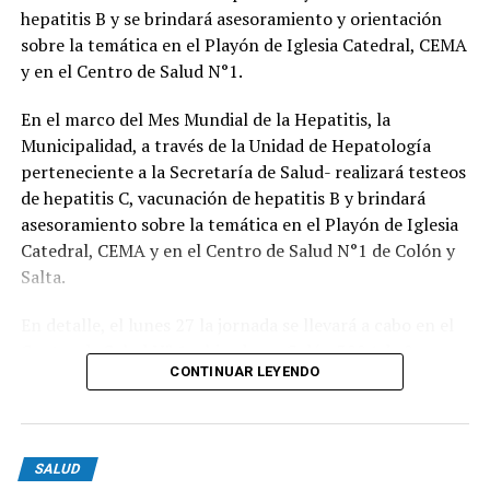
Medicamentos oncológicos
hepatitis B y se brindará asesoramiento y orientación
sobre la temática en el Playón de Iglesia Catedral, CEMA
Medicamentos oncohematológicos
y en el Centro de Salud N°1.
Tratamiento de la hemofilia
En el marco del Mes Mundial de la Hepatitis, la
Tratamiento del VIH y Hepatitis B y C
Municipalidad, a través de la Unidad de Hepatología
Medicamentos para trasplantes
perteneciente a la Secretaría de Salud- realizará testeos
Medicamentos para trastornos hematopoyéticos
de hepatitis C, vacunación de hepatitis B y brindará
asesoramiento sobre la temática en el Playón de Iglesia
Medicamentos para la artritis reumatoidea
Catedral, CEMA y en el Centro de Salud N°1 de Colón y
Medicamentos para enfermedades fibroquísticas
Salta.
Medicamentos oftalmológicos intravítreos
En detalle, el lunes 27 la jornada se llevará a cabo en el
Medicamentos para la osteoartritis
Centro de Salud N° 1, ubicado en Colón 3294 de 9 a
CONTINUAR LEYENDO
12.30.
Medicamentos para la insuficiencia renal crónica e
hiperparatiroidismo
En esa línea, el martes 28 -siendo el Día Mundial de la
Hepatitis- el equipo de la Unidad de Hepatología se
Cómo acceder a medicamentos como afiliado de Pami
SALUD
traslada al Playón de Iglesia Catedral, de 9.30 a 12.30.