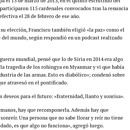
a el 13 de marzo de 2013, en el quinto escrutinio del
 participaron 115 cardenales convocados tras la renuncia
fectiva el 28 de febrero de ese año.
su elección, Francisco también eligió «la paz» como el
te del mundo, según respondió en un podcast realizado
 guerra mundial, pensé que lo de Siria en 2014 era algo
 la tragedia de los rohingya en Myanmar y vi que había
ndustria de las armas. Esto es diabólico»; condenó sobre
ue atravesó en el pontificado.
s deseos para el futuro: «fraternidad, llanto y sonrisa».
rmanos, hay que recomponerla. Además hay que
sonreír. Una persona que no sabe llorar y reír no tiene
lvidado, es que algo no funciona», agregó luego.