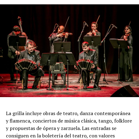
pasión, los encuentros, las despedidas y toda la
intensidad que caracteriza al 2x4.
Incluye más de diez cambios de vestuario, un cuidado
diseño lumínico y escenas donde las diagonales, las
acrobacias, los firuletes y las coreografías
perfectamente sincronizadas convierten cada cuadro en
una demostración de virtuosismo, sensibilidad y trabajo
colectivo.
"Queremos que quienes todavía no conocen Tango
Furia descubran por qué el tango puede emocionar a
todas las generaciones. Y que quienes ya vivieron una de
nuestras funciones tengan ganas de volver, porque cada
presentación renueva la experiencia. Detrás de cada
función hay meses de ensayo y un enorme trabajo en
La grilla incluye obras de teatro, danza contemporánea
equipo para emocionar y sorprender al
y flamenca, conciertos de música clásica, tango, folklore
público", expresa Emmanuel Marín.
y propuestas de ópera y zarzuela. Las entradas se
consiguen en la boletería del teatro, con valores