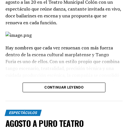
agosto a las 20 en el Teatro Municipal Colón con un
espectáculo que reúne danza, cantante invitada en vivo,
doce bailarines en escena y una propuesta que se
renueva en cada función.
Hay nombres que cada vez resuenan con más fuerza
dentro de la escena cultural marplatense y Tango
Furia es uno de ellos. Con un estilo propio que combina
tango escenario, teatralidad, precisión técnica y una
cuidada producción escénica, la compañía se consolidó
como uno de los grandes referentes del género en el
CONTINUAR LEYENDO
país.
La propuesta recorre diferentes universos, desde los
clásicos hasta versiones contemporáneas y electrónicas.
ESPECTÁCULOS
A través de cuadros grupales, dúos y escenas teatrales,
AGOSTO A PURO TEATRO
el espectáculo transita distintas emociones: el amor, la