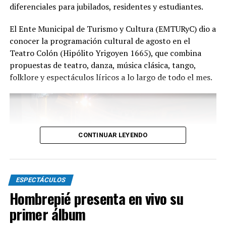
diferenciales para jubilados, residentes y estudiantes.
Con más de 20 años de trayectoria, Tango Furia fue
El Ente Municipal de Turismo y Cultura (EMTURyC) dio a
distinguida con los Premios Estrella de Mar 2024 y
conocer la programación cultural de agosto en el
2026 como Mejor Espectáculo de Danza y con el Premio
Teatro Colón (Hipólito Yrigoyen 1665), que combina
Faro de Oro 2024. Además, Emmanuel Marín y Lola
propuestas de teatro, danza, música clásica, tango,
Gutiérrez Rey obtuvieron el subcampeonato en el
folklore y espectáculos líricos a lo largo de todo el mes.
Mundial de Tango de Buenos Aires.
La compañía también llevó su espectáculo al exterior
tras participar del Festival Mood Indigo, en India, y
realizar una gira por Europa. Además, recibió
CONTINUAR LEYENDO
la Declaración de Interés Cultural como Embajadores
Turísticos, otorgada por el EMTURyC, y la
distinción Identidades Marplatenses por su aporte a la
cultura local.
ESPECTÁCULOS
Hombrepié presenta en vivo su
primer álbum
La función del domingo 16 de agosto será una nueva