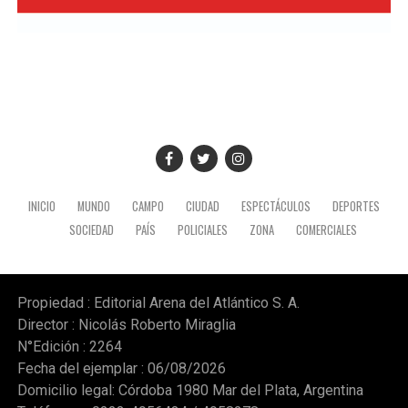
INICIO
MUNDO
CAMPO
CIUDAD
ESPECTÁCULOS
DEPORTES
SOCIEDAD
PAÍS
POLICIALES
ZONA
COMERCIALES
Propiedad : Editorial Arena del Atlántico S. A.
Director : Nicolás Roberto Miraglia
N°Edición : 2264
Fecha del ejemplar : 06/08/2026
Domicilio legal: Córdoba 1980 Mar del Plata, Argentina