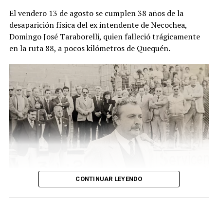
El descubrimiento del cadáver ocurrió el viernes pasado,
El vendero 13 de agosto se cumplen 38 años de la
cuando un hombre que recorría la zona junto a sus
desaparición física del ex intendente de Necochea,
perros advirtió una bolsa ubicada junto a una zanja.
Domingo José Taraborelli, quien falleció trágicamente
Alertado por el comportamiento de los animales, se
en la ruta 88, a pocos kilómetros de Quequén.
acercó y comprobó que contenía restos humanos. DIB
CONTINUAR LEYENDO