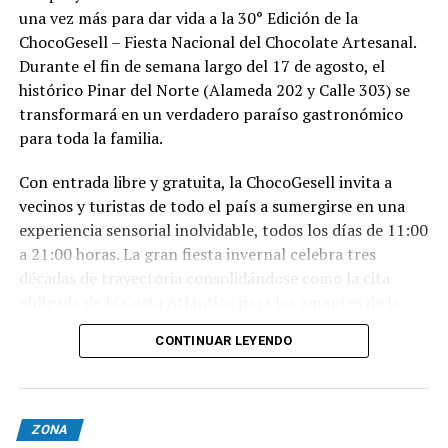
una vez más para dar vida a la 30° Edición de la
ChocoGesell – Fiesta Nacional del Chocolate Artesanal.
Durante el fin de semana largo del 17 de agosto, el
histórico Pinar del Norte (Alameda 202 y Calle 303) se
transformará en un verdadero paraíso gastronómico
para toda la familia.
Con entrada libre y gratuita, la ChocoGesell invita a
vecinos y turistas de todo el país a sumergirse en una
experiencia sensorial inolvidable, todos los días de 11:00
a 21:00 horas. La gran fiesta invernal celebra tres
décadas de trayectoria consolidándose como la cita
obligada de la Costa Atlántica para los amantes de la
buena repostería, el paisaje natural y la tradición
CONTINUAR LEYENDO
geselina.
Sabores, espectáculos y naturaleza en un solo lugar
Nacida en 1996, la fiesta reúne este año al talento de los
ZONA
mejores expositores, maestros chocolateros y