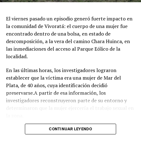
juegos e inflables.
Respirar el aire puro del bosque, recorrer las históricas
El viernes pasado un episodio generó fuerte impacto en
arboledas y dejarse tentar por una taza de chocolate
la comunidad de Vivoratá: el cuerpo de una mujer fue
caliente mientras se disfruta de buena música es el plan
encontrado dentro de una bolsa, en estado de
perfecto para escaparse de la rutina este fin de semana
descomposición, a la vera del camino Chara Huinca, en
largo.
las inmediaciones del acceso al Parque Eólico de la
localidad.
INFORMACIÓN GENERAL DEL EVENTO
En las últimas horas, los investigadores lograron
Evento: 30° Fiesta Nacional del Chocolate Artesanal
establecer que la víctima era una mujer de Mar del
(ChocoGesell)
Plata, de 40 años, cuya identificación decidió
Fecha: Fin de semana largo del 17 de Agosto de 2026
preservarse.A partir de esa información, los
Horario: De 11:00 a 21:00 hs.
investigadores reconstruyeron parte de su entorno y
Lugar: Pinar del Norte (Alameda 202 y Calle 303, Villa
determinaron que la mujer ejercería el trabajo sexual en
Gesell)
la zona.
Acceso: Libre y gratuito para toda la comunidad y
visitantes
Según el portal Mi8, pese a que la escena donde fue
CONTINUAR LEYENDO
encontrado el cuerpo presenta características