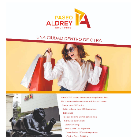
Taraborelli en un acto
El vendero 13 de agosto se cumplen 38 años de la
desaparición física del ex intendente de Necochea,
Domingo José Taraborelli, quien falleció trágicamente
en la ruta 88, a pocos kilómetros de Quequén.
Junto con el intendente de Necochea habían muerto
tres docentes que, luego se supo, habían subido a su
automóvil pocos kilómetros antes, donde se hallaban
haciendo dedo. La colisión frontal resultó letal: sólo
sobrevivió el chofer del camión.
El hall del Palacio Comunal fue el lugar donde velaron
sus restos y ante el cual desfiló todo el arco político de
aquel momento, incluyendo a la camada de jóvenes que
habían dado sus primeros pasos en el peronismo, bajo
el liderazgo de “Coco” Taraborelli como conductor. Y el
vicegobernador Luis Macaya, que acompañó sus restos