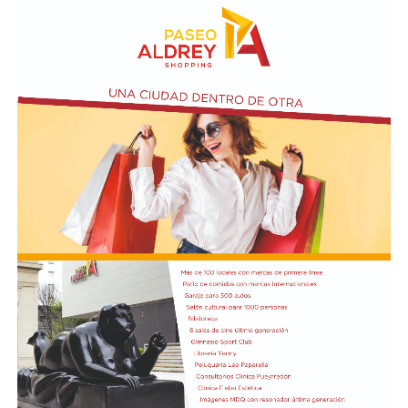
serie, peores que 2001". "Hoy veía en las noticias que
vuelve el trueque, ¿qué orden es eso?", se preguntó
Kicillof y acusó al gobierno de Milei de "crueldad y
abandono deliberados" en beneficio del FMI.
Además de Otermín, en la visita al municipio el
economista estuvo acompañado por el ministro de
Seguridad bonaerense, Javier Alonso. Allí participó de la
inauguración de una Unidad Táctica de Operaciones
Inmediatas (UTOI).
Luego se refirió al viaje que hizo Georgieva a Vaca
Muerta junto al ministro Luis Caputo y al CEO y
presidente de YPF, Horacio Marin. "Le quiero recordar a
la directora del FMI que ese petróleo que fue a ver es del
pueblo argentino, es nuestro petróleo, es argentino",
dijo y agregó: "Tendría que usarse para el desarrollo
nacional, para la industria nacional, para que lo puedan
comprar y adquirir a un precio posible de los costos