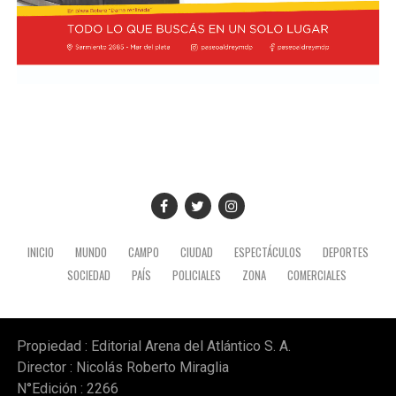
nacionales".
Además, el gobernador se refirió a la importancia del
yacimiento patagónico y recordó también que el
crecimiento del sector energético es posible gracias a la
recuperación de YPF durante los mandatos de Cristina
Fernández de Kirchner, gestión de la que fue parte y en
la que tuvo un rol destacado durante el proceso de
expropiación. (Ámbito)
INICIO
MUNDO
CAMPO
CIUDAD
ESPECTÁCULOS
DEPORTES
SOCIEDAD
PAÍS
POLICIALES
ZONA
COMERCIALES
Propiedad : Editorial Arena del Atlántico S. A.
Director : Nicolás Roberto Miraglia
N°Edición : 2266