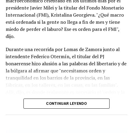
pueden ser calificadas como una injerencia externa en la
macroeconómico celebrado en los últimos días por el
política doméstica. (TN)
presidente Javier Milei y la titular del Fondo Monetario
Internacional (FMI), Kristalina Georgieva. "¿Qué macro
está ordenada si la gente no llega a fin de mes y tiene
miedo de perder el laburo? Ese es orden para el FMI",
dijo.
Durante una recorrida por Lomas de Zamora junto al
intendente Federico Otermín, el titular del PJ
bonaerense hizo alusión a las palabras del libertario y de
la búlgara al afirmar que "necesitamos orden y
tranquilidad en los barrios de la provincia, en las
fábricas, en los talleres, en las casas, en las familias".
Allí, dijo, es donde realmente es necesario el "orden y la
tranquilidad". "El resto es timba y no es lo que
CONTINUAR LEYENDO
necesitamos", aclaró.Noticias Relacionadas
Para el exministro de Economía de la Nación, Argentina
actualmente presenta "los peores números de toda la