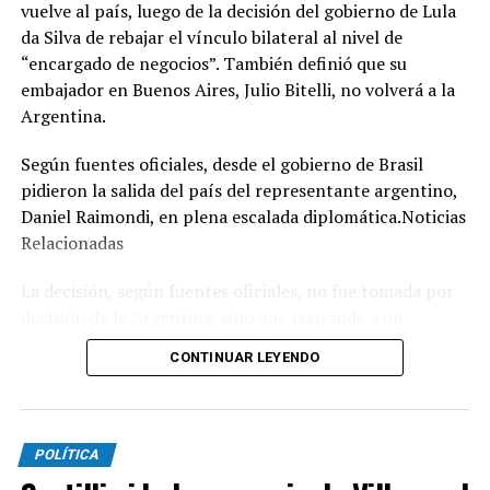
vuelve al país, luego de la decisión del gobierno de Lula
da Silva de rebajar el vínculo bilateral al nivel de
“encargado de negocios”. También definió que su
embajador en Buenos Aires, Julio Bitelli, no volverá a la
Argentina.
Según fuentes oficiales, desde el gobierno de Brasil
pidieron la salida del país del representante argentino,
Daniel Raimondi, en plena escalada diplomática.Noticias
Relacionadas
La decisión, según fuentes oficiales, no fue tomada por
decisión de la Argentina, sino que responde a un
expreso pedido que el canciller de Brasil, Mauro Vieira,
CONTINUAR LEYENDO
le hizo al diplomático argentino cuando le entregaron la
nota de protesta y le informaron que Bitelli, por el
momento, no volvería a Buenos Aires.
POLÍTICA
La estrategia política de Brasilia posiblemente se