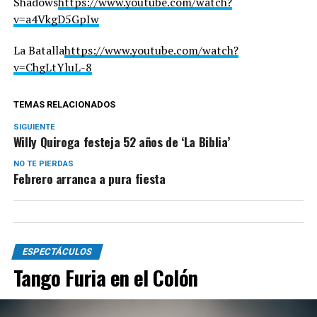
Shadows
https://www.youtube.com/watch?
v=a4VkgD5GpIw
La Batalla
https://www.youtube.com/watch?
v=ChgLtYluL-8
TEMAS RELACIONADOS
SIGUIENTE
Willy Quiroga festeja 52 años de ‘La Biblia’
NO TE PIERDAS
Febrero arranca a pura fiesta
ESPECTÁCULOS
Tango Furia en el Colón