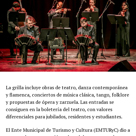
diseño lumínico y escenas donde las diagonales, las
acrobacias, los firuletes y las coreografías
perfectamente sincronizadas convierten cada cuadro en
una demostración de virtuosismo, sensibilidad y trabajo
colectivo.
"Queremos que quienes todavía no conocen Tango
Furia descubran por qué el tango puede emocionar a
todas las generaciones. Y que quienes ya vivieron una de
nuestras funciones tengan ganas de volver, porque cada
presentación renueva la experiencia. Detrás de cada
función hay meses de ensayo y un enorme trabajo en
La grilla incluye obras de teatro, danza contemporánea
equipo para emocionar y sorprender al
y flamenca, conciertos de música clásica, tango, folklore
público", expresa Emmanuel Marín.
y propuestas de ópera y zarzuela. Las entradas se
consiguen en la boletería del teatro, con valores
diferenciales para jubilados, residentes y estudiantes.
Con más de 20 años de trayectoria, Tango Furia fue
El Ente Municipal de Turismo y Cultura (EMTURyC) dio a
distinguida con los Premios Estrella de Mar 2024 y