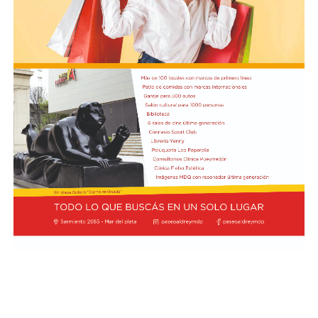
una demostración de virtuosismo, sensibilidad y trabajo
colectivo.
"Queremos que quienes todavía no conocen Tango
Furia descubran por qué el tango puede emocionar a
todas las generaciones. Y que quienes ya vivieron una de
nuestras funciones tengan ganas de volver, porque cada
presentación renueva la experiencia. Detrás de cada
función hay meses de ensayo y un enorme trabajo en
equipo para emocionar y sorprender al
público", expresa Emmanuel Marín.
Con más de 20 años de trayectoria, Tango Furia fue
distinguida con los Premios Estrella de Mar 2024 y
2026 como Mejor Espectáculo de Danza y con el Premio
Faro de Oro 2024. Además, Emmanuel Marín y Lola
Gutiérrez Rey obtuvieron el subcampeonato en el