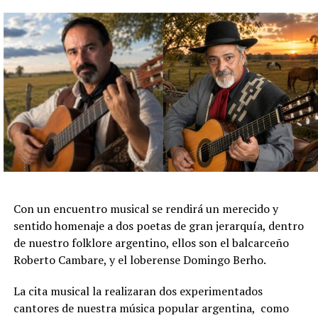
intensa historia de amor. La música de Sergei
Rachmaninov acompaña la puesta y envuelve cada
escena, potenciando el clima poético de una creación
que invita a reflexionar sobre el legado, la entrega y la
emoción del último encuentro con el público.
Reconocido internacionalmente, Iñaki Urlezaga inició su
formación en La Plata y posteriormente ingresó al
Instituto Superior de Arte del Teatro Colón. Tras
perfeccionarse en la School of American Ballet de Nueva
York, desarrolló una brillante carrera como primer
bailarín del Teatro Colón, el Royal Ballet de Londres y el
Con un encuentro musical se rendirá un merecido y
Dutch National Ballet, además de presentarse en los
sentido homenaje a dos poetas de gran jerarquía, dentro
principales escenarios y festivales del mundo.
de nuestro folklore argentino, ellos son el balcarceño
Roberto Cambare, y el loberense Domingo Berho.
En paralelo a su trayectoria como intérprete, fundó el
Ballet Concierto, compañía con la que realizó giras
La cita musical la realizaran dos experimentados
internacionales por los cinco continentes, y desde 2003
cantores de nuestra música popular argentina, como
desarrolló una destacada labor como coreógrafo con