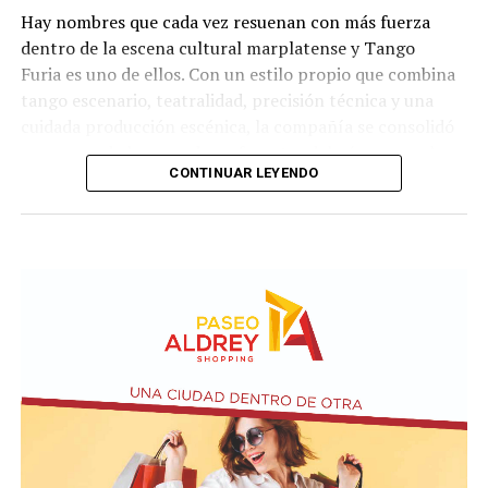
Hay nombres que cada vez resuenan con más fuerza
dentro de la escena cultural marplatense y Tango
Furia es uno de ellos. Con un estilo propio que combina
tango escenario, teatralidad, precisión técnica y una
cuidada producción escénica, la compañía se consolidó
como uno de los grandes referentes del género en el
CONTINUAR LEYENDO
país.
La propuesta recorre diferentes universos, desde los
clásicos hasta versiones contemporáneas y electrónicas.
A través de cuadros grupales, dúos y escenas teatrales,
el espectáculo transita distintas emociones: el amor, la
pasión, los encuentros, las despedidas y toda la
intensidad que caracteriza al 2x4.
Incluye más de diez cambios de vestuario, un cuidado
diseño lumínico y escenas donde las diagonales, las
acrobacias, los firuletes y las coreografías
perfectamente sincronizadas convierten cada cuadro en