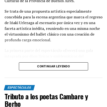
Cultural de la Provincia de Buenos Aires.
Se trata de una propuesta artística especialmente
concebida para la escena argentina que marca el regreso
de Iñaki Urlezaga al escenario por única vez y en una
faceta artística inédita, reuniendo en una misma noche
el virtuosismo del ballet clásico con una creación de
profunda carga emocional.
La primera parte del espectáculo ofrecerá una gala
integrada por dúos líricos y emblemáticos del
repertorio universal del ballet, con una selección de
CONTINUAR LEYENDO
grandes clásicos que ponen en valor la excelencia
técnica e interpretativa de sus protagonistas.
En la segunda parte llegará
“El aplauso final”
, la obra
ESPECTÁCULOS
que da nombre al espectáculo. La pieza aborda, con
Tributo a los poetas Cambare y
sensibilidad y lirismo, el instante de la despedida de un
artista, explorando el vínculo con su mentor, su
Berho
coreógrafo y su director, al tiempo que entrelaza una