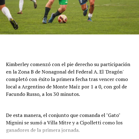
Cómo funciona el Power Ranking de la Fórmula 1
Esta clasificación funciona a través de un panel de cinco
expertos que luego de cada Gran Premio de la F1 asigna
una calificación individual a cada piloto según su
actuación a lo largo de todo el fin de semana, por lo que
Kimberley comenzó con el pie derecho su participación
incluye también la clasificación previa y, en caso de
en la Zona B de Nonagonal del Federal A. El 'Dragón'
tener, las carreras sprint.
completó con éxito la primera fecha tras vencer como
local a Argentino de Monte Maíz por 1 a 0, con gol de
Este análisis tiene la premisa de dejar de lado el
Facundo Russo, a los 30 minutos.
potencial del auto en la calificación de los pilotos, por lo
que se promedian los puntajes de los jueces para
obtener una nota final según la capacidad del corredor.
De esta manera, el conjunto que comanda el "Gato"
Mignini se sumó a Villa Mitre y a Cipolletti como los
A lo largo del año, se acumularon las valoraciones de
ganadores de la primera jornada.
cada uno en una tabla general que, luego de once fechas
disputadas, dieron un balance de los mejores pilotos de