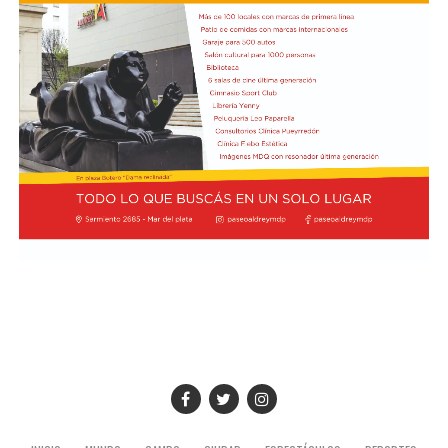
está igualado con el vigente campeón Lando Norris, de
McLaren, en el séptimo lugar, los dos con un puntaje de
7,5. A su vez, Charles Leclerc, de Ferrari, figura en el
noveno puesto en soledad, con una valoración de 7,4.
Finalmente, Colapinto y Hadjar están igualados en el
décimo con 7,0 cada uno.
La propia página web oficial de la F1 acompañó la
puntuación de cada piloto con un análisis escrito sobre
su rendimiento, en el que destacaron que Colapinto
“mejoró notablemente en la consistencia durante su
primera temporada completa en la F1 con Alpine”.
“Seis carreras puntuando han sumado puntos al total de
Alpine, junto con los de su compañero Gasly, lo que les
permite ocupar un respetable sexto lugar en el
Campeonato de Constructores (donde ocupaban el
quinto puesto hasta que Racing Bull los superó)”,