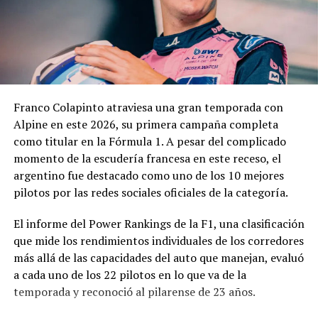
pedido.
En los fundamentos de la resolución se señala que la
complejidad y trascendencia de la solicitud hacen
necesario un estudio integral de la documentación
presentada, especialmente por tratarse de una
Franco Colapinto atraviesa una gran temporada con
modificación vinculada a la composición societaria de la
Alpine en este 2026, su primera campaña completa
empresa que obtuvo la concesión.
como titular en la Fórmula 1. A pesar del complicado
momento de la escudería francesa en este receso, el
La novedad se conoce mientras la concesión del Minella
argentino fue destacado como uno de los 10 mejores
continúa envuelta en una delicadísima situación
pilotos por las redes sociales oficiales de la categoría.
jurídica. El proceso mediante el cual Minella Stadium
resultó adjudicataria es objeto de una investigación que
El informe del Power Rankings de la F1, una clasificación
busca determinar si existieron irregularidades en la
que mide los rendimientos individuales de los corredores
licitación impulsada por el Municipio.
más allá de las capacidades del auto que manejan, evaluó
a cada uno de los 22 pilotos en lo que va de la
La causa, que avanza en la Justicia, derivó en
temporada y reconoció al pilarense de 23 años.
cuestionamientos de distintos sectores políticos y en
presentaciones impulsadas por organizaciones civiles,