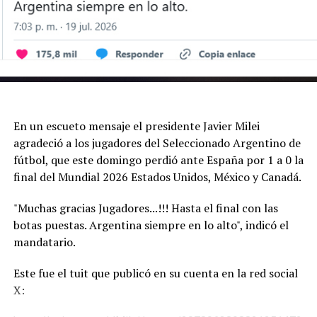
nomás, eh. Olvidémonos de todo. Solo juguemos”,
sostuvo el delantero del Inter Miami instantes antes de
que el equipo saltara al césped.
Según fuentes del entorno del capitán, con esa frase
Messi apuntaba al clima externo y a las presiones
propias de una final: el foco, exclusivamente, en el
partido. Esa proclama en el túnel fue la captada por las
En un escueto mensaje el presidente Javier Milei
cámaras; en el vestuario, según pudo saber Infobae, se
agradeció a los jugadores del Seleccionado Argentino de
había desarrollado previamente un discurso más
fútbol, que este domingo perdió ante España por 1 a 0 la
extenso, tanto del propio delantero como del cuerpo
final del Mundial 2026 Estados Unidos, México y Canadá.
técnico.
"Muchas gracias Jugadores...!!! Hasta el final con las
Argentina llegó hasta el final del encuentro con chances
botas puestas. Argentina siempre en lo alto", indicó el
de forzar los penales: una volea de Giuliano Simeone se
mandatario.
marchó por encima del travesaño y Pau Cubarsí le negó
Este fue el tuit que publicó en su cuenta en la red social
el tanto sobre la línea a Marcos Senesi. Consumada la
X:
derrota, Messi permaneció en el campo, se sentó en el
césped, se quitó los botines y las medias, y se mantuvo