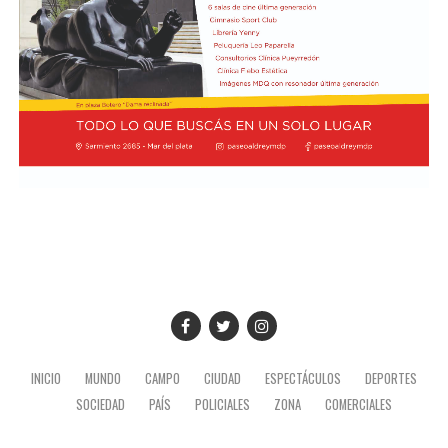
Taladrid, subrayó la importancia de la realización de la
Semana Social, que anualmente convoca la Comisión
Episcopal de la Pastoral Social, e indicó que miembros
de la entidad pyme de todo el país participarán de la
actividad.
Foto:
Diab, Braida y Taladrid en la visita a la sede de la
Conferencia Episcopal Argentina
INICIO
MUNDO
CAMPO
CIUDAD
ESPECTÁCULOS
DEPORTES
SOCIEDAD
PAÍS
POLICIALES
ZONA
COMERCIALES