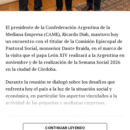
Desde el Palacio del Planalto, el canciller Mauro
Vieira calificó los insultos del mandatario argentino
como "graves e inaceptables". Por su parte, Brasil decidió
reducir su representación en el país al nivel de
El presidente de la Confederación Argentina de la
encargado de negocios.
Mediana Empresa (CAME), Ricardo Diab, mantuvo hoy
un encuentro con el titular de la Comisión Episcopal de
Pese a que Milei ratificó sus críticas calificando a Lula de
Pastoral Social, monseñor Dante Braida, en el marco de
"corrupto", desde la Cancillería argentina intentan
la visita que el papa León XIV realizará a la Argentina en
preservar la relación institucional. El canciller Pablo
noviembre y de la realización de la Semana Social 2026
Quirno calificó de "lamentable" la decisión de Brasil de
en la ciudad de Córdoba.
bajar el nivel de su representación.
Durante la reunión se dialogó sobre los desafíos que
Quirno afirmó en conferencia de prensa
enfrenta hoy el país a la luz de la situación social y
que Argentina decidió no llevar el conflicto a una
económica, en particular los aspectos vinculados a la
instancia diplomática mayor. El funcionario sostuvo que
actividad de las pequeñas y medianas empresas.
existían otros caminos para preservar el vínculo entre
ambos países socios.
“Para nosotros es una enorme alegría poder acompañar
la visita de Su Santidad”, dijo Diab, al tiempo que
El desarrollo de este ejercicio militar en la costa
CONTINUAR LEYENDO
manifestó que “se trata de una gran ocasión para todos