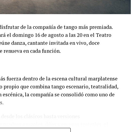
disfrutar de la compañía de tango más premiada.
á el domingo 16 de agosto a las 20 en el Teatro
úne danza, cantante invitada en vivo, doce
e renueva en cada función.
s fuerza dentro de la escena cultural marplatense
lo propio que combina tango escenario, teatralidad,
n escénica, la compañía se consolidó como uno de
s.
 desde los clásicos hasta versiones
 cuadros grupales, dúos y escenas teatrales, el