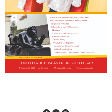
Bien Común”. Además, valoró la predisposición de CAME
en participar de la Semana Social 2026, que tendrá lugar
del 4 al 6 de septiembre en la ciudad de Córdoba, así
como en torno a la próxima visita del Sumo Pontífice.
Por último, el secretario de Hacienda de CAME, Blas
Taladrid, subrayó la importancia de la realización de la
Semana Social, que anualmente convoca la Comisión
Episcopal de la Pastoral Social, e indicó que miembros
de la entidad pyme de todo el país participarán de la
actividad.
Foto:
Diab, Braida y Taladrid en la visita a la sede de la
Conferencia Episcopal Argentina