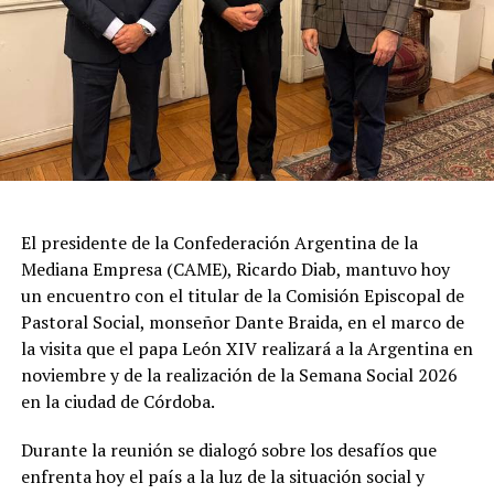
fricción diplomática originada por las declaraciones
de Javier Milei hacia su par brasileño, Lula da Silva. Esta
situación derivó en el retiro del embajador brasileño en
Buenos Aires, Julio Bitelli.
Desde el Palacio del Planalto, el canciller Mauro
Vieira calificó los insultos del mandatario argentino
como "graves e inaceptables". Por su parte, Brasil decidió
reducir su representación en el país al nivel de
El presidente de la Confederación Argentina de la
encargado de negocios.
Mediana Empresa (CAME), Ricardo Diab, mantuvo hoy
un encuentro con el titular de la Comisión Episcopal de
Pese a que Milei ratificó sus críticas calificando a Lula de
Pastoral Social, monseñor Dante Braida, en el marco de
"corrupto", desde la Cancillería argentina intentan
la visita que el papa León XIV realizará a la Argentina en
preservar la relación institucional. El canciller Pablo
noviembre y de la realización de la Semana Social 2026
Quirno calificó de "lamentable" la decisión de Brasil de
en la ciudad de Córdoba.
bajar el nivel de su representación.
Durante la reunión se dialogó sobre los desafíos que
Quirno afirmó en conferencia de prensa
enfrenta hoy el país a la luz de la situación social y
que Argentina decidió no llevar el conflicto a una