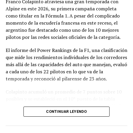
Franco Colapinto atraviesa una gran temporada con
modificación vinculada a la composición societaria de la
Alpine en este 2026, su primera campaña completa
empresa que obtuvo la concesión.
como titular en la Fórmula 1. A pesar del complicado
momento de la escudería francesa en este receso, el
La novedad se conoce mientras la concesión del Minella
argentino fue destacado como uno de los 10 mejores
continúa envuelta en una delicadísima situación
pilotos por las redes sociales oficiales de la categoría.
jurídica. El proceso mediante el cual Minella Stadium
resultó adjudicataria es objeto de una investigación que
El informe del Power Rankings de la F1, una clasificación
busca determinar si existieron irregularidades en la
que mide los rendimientos individuales de los corredores
licitación impulsada por el Municipio.
más allá de las capacidades del auto que manejan, evaluó
a cada uno de los 22 pilotos en lo que va de la
La causa, que avanza en la Justicia, derivó en
temporada y reconoció al pilarense de 23 años.
cuestionamientos de distintos sectores políticos y en
presentaciones impulsadas por organizaciones civiles,
Colapinto acumuló un promedio de 7 puntos sobre 10
que pusieron bajo la lupa tanto el proceso licitatorio
posibles y se estableció en el 10º puesto de la tabla
como los movimientos societarios relacionados con la
general, igualado en puntaje con el francés Isack Hadjar,
firma concesionaria.
CONTINUAR LEYENDO
que logró estabilidad con la compleja segunda butaca de
Red Bull.
En ese contexto, el pedido para transferir la mayor
parte de las acciones de la empresa abre un nuevo