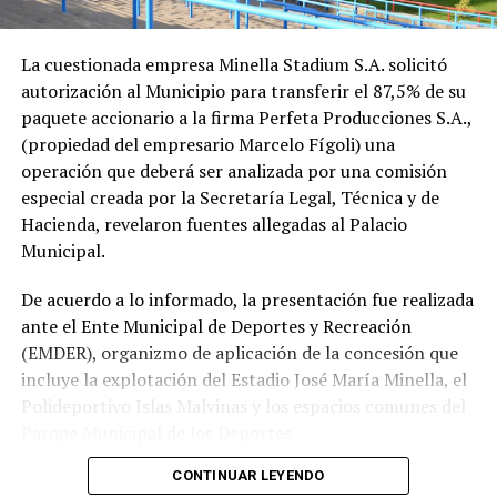
La cuestionada empresa Minella Stadium S.A. solicitó
autorización al Municipio para transferir el 87,5% de su
paquete accionario a la firma Perfeta Producciones S.A.,
(propiedad del empresario Marcelo Fígoli) una
operación que deberá ser analizada por una comisión
especial creada por la Secretaría Legal, Técnica y de
Hacienda, revelaron fuentes allegadas al Palacio
Municipal.
De acuerdo a lo informado, la presentación fue realizada
ante el Ente Municipal de Deportes y Recreación
(EMDER), organizmo de aplicación de la concesión que
incluye la explotación del Estadio José María Minella, el
Polideportivo Islas Malvinas y los espacios comunes del
Parque Municipal de los Deportes.
CONTINUAR LEYENDO
A tal efecto, el secretario Legal, Técnico y de