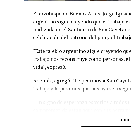
El arzobispo de Buenos Aires, Jorge Ignaci
argentino sigue creyendo que el trabajo es
realizada en el Santuario de San Cayetano, 
celebración del patrono del pan y el trabaj
"Este pueblo argentino sigue creyendo que 
trabajo nos reconstruye como personas, el
vida", expresó.
Además, agregó: "Le pedimos a San Cayet
trabajo y le pedimos que nos ayude a seguir
"Un signo de esperanza es verlos a todos 
comprometida están aquí con sus herramien
su corazón queriendo reconstruir seguramen
CONT
Cuando decimos que recibimos la bendició