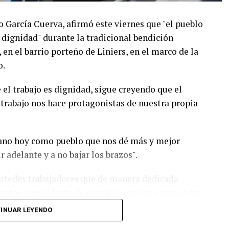
o García Cuerva, afirmó este viernes que "el pueblo
 dignidad" durante la tradicional bendición
en el barrio porteño de Liniers, en el marco de la
o.
el trabajo es dignidad, sigue creyendo que el
 trabajo nos hace protagonistas de nuestra propia
ano hoy como pueblo que nos dé más y mejor
 adelante y a no bajar los brazos".
ustedes trabajadores que de manera dedicada
tas, con el fruto de su trabajo con sus manos con
te la vida de su familia y la de nuestro país.
INUAR LEYENDO
n es como cuando nuestros pibes en el barrio