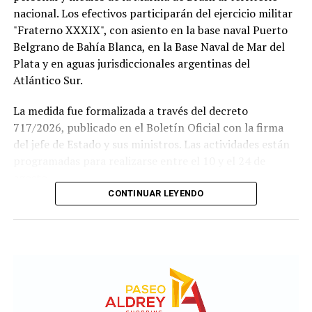
nacional. Los efectivos participarán del ejercicio militar
"Fraterno XXXIX", con asiento en la base naval Puerto
Belgrano de Bahía Blanca, en la Base Naval de Mar del
Plata y en aguas jurisdiccionales argentinas del
Atlántico Sur.
La medida fue formalizada a través del decreto
717/2026, publicado en el Boletín Oficial con la firma
del jefe de Estado y sus ministros. Las actividades están
programadas para realizarse entre el 10 y el 24 de
agosto.
CONTINUAR LEYENDO
Este ejercicio combinado se realiza de forma anual desde
1978 y busca incrementar el adiestramiento y la
interoperabilidad en operaciones navales y anfibias.
Según los considerandos del decreto, el fin es
estandarizar y simplificar los procesos de planeamiento
entre ambas armadas.