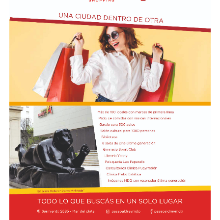
El texto oficial destaca que la participación argentina en
estas maniobras señala su compromiso con la seguridad
internacional y la estabilidad regional. Asimismo, el
Gobierno busca reforzar su posición como socio
estratégico en el continente americano.
La autorización militar ocurre en un contexto de
fricción diplomática originada por las declaraciones
de Javier Milei hacia su par brasileño, Lula da Silva. Esta
situación derivó en el retiro del embajador brasileño en
Buenos Aires, Julio Bitelli.
Desde el Palacio del Planalto, el canciller Mauro
Vieira calificó los insultos del mandatario argentino
como "graves e inaceptables". Por su parte, Brasil decidió
reducir su representación en el país al nivel de
encargado de negocios.