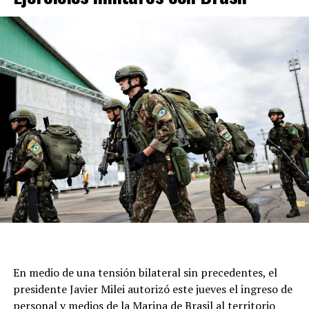
participar de la celebración y a acercarse con sus
intenciones y pedidos. “Juntos renovemos la esperanza y
pidamos la intercesión de nuestro Patrono para
alcanzar la gracia que más necesitamos”, señalaron.
Este 7 de agosto, una vez más, la parroquia ubicada en
calle Moreno al 6700 seá epicentro de cientos de fieles
para acompañar al santo y renovar una tradición que
atraviesa generaciones.
En medio de una tensión bilateral sin precedentes, el
presidente Javier Milei autorizó este jueves el ingreso de
personal y medios de la Marina de Brasil al territorio