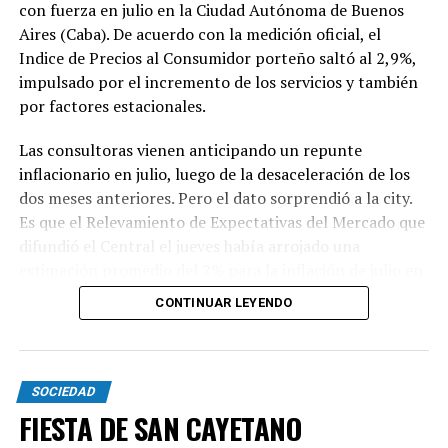
con fuerza en julio en la Ciudad Autónoma de Buenos
Aires (Caba). De acuerdo con la medición oficial, el
Indice de Precios al Consumidor porteño saltó al 2,9%,
impulsado por el incremento de los servicios y también
por factores estacionales.
Las consultoras vienen anticipando un repunte
inflacionario en julio, luego de la desaceleración de los
dos meses anteriores. Pero el dato sorprendió a la city.
Es que el Relevamiento de Expectativas del Mercado que
difundió el Central el jueves había arrojado una
estimación promedio del 2% para la inflación de julio en
todo el país.
CONTINUAR LEYENDO
El índice de Caba se aceleró en 1,1 punto porcentual ya
que en junio había marcado 1,8%. El 2,9% de julio
SOCIEDAD
exhibió una significativa disparidad entre los bienes y los
FIESTA DE SAN CAYETANO
servicios: los primero aumentaron 1,4% y los segundos,
3,8%. Como los servicios tienen un peso menor en la