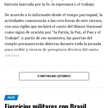
historia marcada por la fe, la esperanza y el trabajo.
De acuerdo a lo informado desde el tempo parroquial, la
actividades comenzarán a laa cero horas de este viernes,
con una vigilia que incluirá el canto del Himno Nacional
como signo de oración por “la Patria, la Paz, el Pan y el
Trabajo”. A partir de ese momento, las puertas del
templo permanecerán abiertas durante toda la jornada
para recibir a cientos de peregrinos devotos del santo
patrono
Durante el día se celebrarán misas en distintos horarios,
y el momento central será a las 15, cuando se llevará
CONTINUAR LEYENDO
adelante la tradicional procesión con la imagen de San
Cayetano por las calles del barrio. La peregrinación será
presidida por monseñor Ernesto Giobando y finalizará
con la santa misa principal.
PAÍS
Ejercicios militares con Brasil
Desde la parroquia invitaron a toda la comunidad a