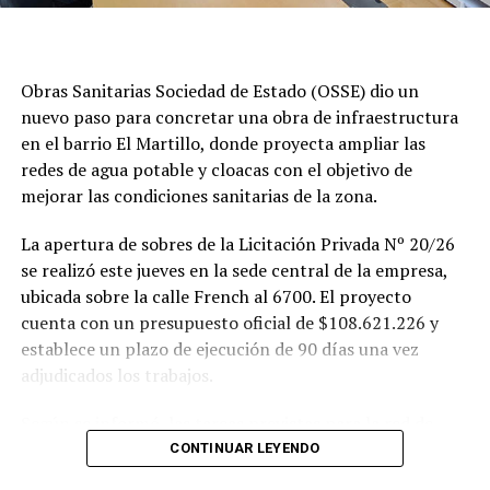
Obras Sanitarias Sociedad de Estado (OSSE) dio un
nuevo paso para concretar una obra de infraestructura
en el barrio El Martillo, donde proyecta ampliar las
redes de agua potable y cloacas con el objetivo de
mejorar las condiciones sanitarias de la zona.
La apertura de sobres de la Licitación Privada Nº 20/26
se realizó este jueves en la sede central de la empresa,
ubicada sobre la calle French al 6700. El proyecto
cuenta con un presupuesto oficial de $108.621.226 y
establece un plazo de ejecución de 90 días una vez
adjudicados los trabajos.
Según se informó, las tareas previstas para la red de
agua potable incluyen la colocación de unos 355 metros
CONTINUAR LEYENDO
de cañerías de PVC, la instalación de válvulas y la