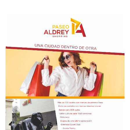
Asimismo, se realizará el Taller de Escritura Expresiva
coordinado por Sandra López Maidana, los miércoles de
10 a 12 en la Biblioteca de Autores Marplatenses,
ubicada en el primer piso del edificio.
Actividades en el marco del Mes de la Niñez
En relación al Ciclo Mes de la Niñez, este viernes 7 de
agosto a las 17:30 se presentarán “Los cuentos de
Charo” y la narración de poesías populares infantiles a
cargo de María del Rosario Gerez Martínez.
En tanto, el viernes 21 a las 17:30 se desarrollará “El
Cerebro Mágico: construyendo preguntas, respuestas y
circuitos”, a cargo de María Paula Algote. Se trata de un
taller práctico de arte, ciencia y tecnología en el que al
finalizar cada participante se lleva su propia creación
terminada. Es una actividad arancelada (incluye
materiales) destinada a niños a partir de los 6 años.