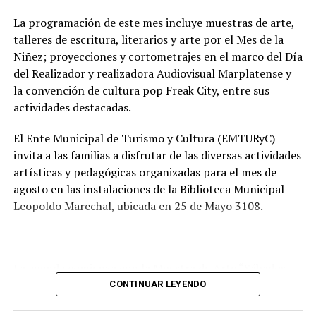
mejorar las condiciones de higiene y salubridad para los
vecinos.
La programación de este mes incluye muestras de arte,
talleres de escritura, literarios y arte por el Mes de la
Tras la apertura de sobres, el expediente continuará su
Niñez; proyecciones y cortometrajes en el marco del Día
recorrido administrativo con la intervención de la
del Realizador y realizadora Audiovisual Marplatense y
Comisión de Estudio de Ofertas y Adjudicación, que
la convención de cultura pop Freak City, entre sus
tendrá a su cargo la evaluación de las propuestas
actividades destacadas.
presentadas por las empresas interesadas en ejecutar la
obra.
El Ente Municipal de Turismo y Cultura (EMTURyC)
invita a las familias a disfrutar de las diversas actividades
artísticas y pedagógicas organizadas para el mes de
agosto en las instalaciones de la Biblioteca Municipal
Leopoldo Marechal, ubicada en 25 de Mayo 3108.
La agenda comienza con la Muestra de Arte “Sábados
Culturales”, a cargo del grupo Cul Mardel, que se podrá
CONTINUAR LEYENDO
visitar del 3 al 14 de agosto de manera gratuita.