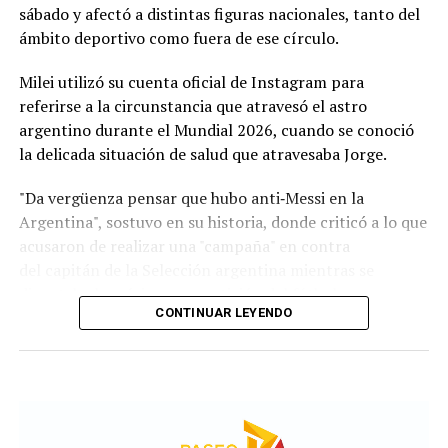
chilenos.
sábado y afectó a distintas figuras nacionales, tanto del
ámbito deportivo como fuera de ese círculo.
Remuneración por ocupación
Milei utilizó su cuenta oficial de Instagram para
El relevamiento aporta información sobre los
salarios
referirse a la circunstancia que atravesó el astro
de referencia
en cada país para distintos roles
argentino durante el Mundial 2026, cuando se conoció
laborales:
la delicada situación de salud que atravesaba Jorge.
Operario industrial:
1.500.000 pesos argentinos;
"Da vergüenza pensar que hubo anti‑Messi en la
27.000 pesos uruguayos; y 600.000 pesos
Argentina", sostuvo en su historia, donde criticó a lo que
chilenos.
acusaron de realizar una "campaña" en contra
del capitán de la Selección argentina mientras se
Empleado administrativo:
1.800.000 pesos
disputaba la máxima competición del fútbol.
argentinos; 35.000 pesos uruguayos; y 590.300
CONTINUAR LEYENDO
pesos chilenos.
Programador Junior:
1.800.000 pesos
argentinos; 60.000 pesos uruguayos; y 945.900
pesos chilenos.
Al respecto, el informe aclara que estos valores son de