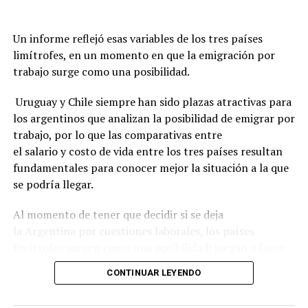
Un informe reflejó esas variables de los tres países
limítrofes, en un momento en que la emigración por
trabajo surge como una posibilidad.
Uruguay y Chile siempre han sido plazas atractivas para
los argentinos que analizan la posibilidad de emigrar por
trabajo, por lo que las comparativas entre
el salario y costo de vida entre los tres países resultan
fundamentales para conocer mejor la situación a la que
se podría llegar.
Al momento de tener que decidir si se deja
la Argentina por cuestiones laborales, los países
limítrofes surgen como una posibilidad: juegan a favor
la cercanía geográfica, el idioma compartido,
CONTINUAR LEYENDO
la estabilidad económica y los indicadores de seguridad
ciudadana.