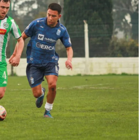
rmula 1
 panel de cinco expertos que luego de cada Gran
ividual a cada piloto según su actuación a lo largo
 también la clasificación previa y, en caso de tener,
ado el potencial del auto en la calificación de los
jes de los jueces para obtener una nota final según
raciones de cada uno en una tabla general que,
n balance de los mejores pilotos de la máxima