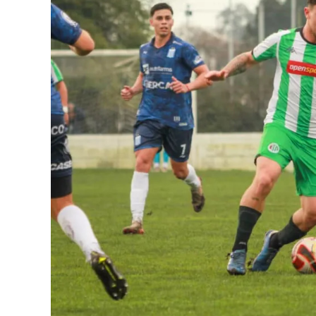
Cómo funciona el Power Ranking de la Fó
Esta clasificación funciona a través de un
Premio de la F1 asigna una calificación ind
de todo el fin de semana, por lo que incluye
las carreras sprint.
Este análisis tiene la premisa de dejar de l
pilotos, por lo que se promedian los punta
la capacidad del corredor.
A lo largo del año, se acumularon las valo
luego de once fechas disputadas, dieron u