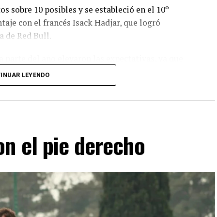
 sobre 10 posibles y se estableció en el 10º
taje con el francés Isack Hadjar, que logró
a de Red Bull.
a parte del año elevaron las expectativas, ya que
reras que se disputaron, con un total de 19
INUAR LEYENDO
 el campeonato.
n el pie derecho