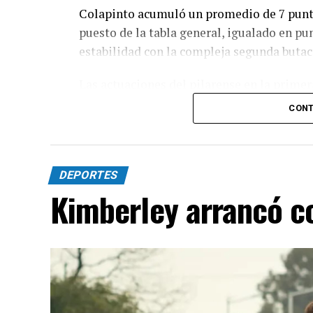
Colapinto acumuló un promedio de 7 puntos
puesto de la tabla general, igualado en pun
estabilidad con la compleja segunda butac
Las actuaciones del pilarense en la primer
logró sumar puntos en seis de las once car
CONT
unidades que lo ubican en el 12º lugar en
DEPORTES
Kimberley arrancó co