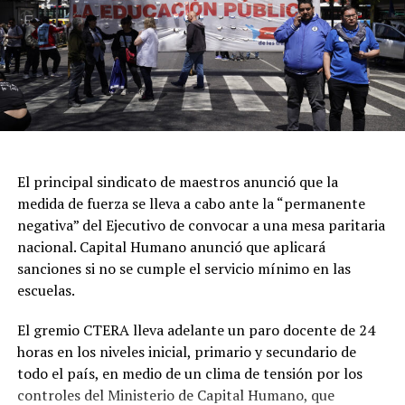
A las 03.51 ingresó un llamado al 911 informando que
habría personas en un balneario donde habría sido la
supuesta entrevista laboral. Tras el arribo del móvil
policial, dos hombres se estaban dando a la fuga, hasta
que fueron detenidos en las inmediaciones del Balneario
Waikiki.
Luego, se realizó un relevamiento en el predio, donde se
El principal sindicato de maestros anunció que la
encontró el cuerpo de la joven, atado con cables y se
medida de fuerza se lleva a cabo ante la “permanente
determinó que ambos sospechosos presentaban lesiones
negativa” del Ejecutivo de convocar a una mesa paritaria
compatibles con una defensa por parte de Mailén.
nacional. Capital Humano anunció que aplicará
sanciones si no se cumple el servicio mínimo en las
Los primeros resultados de la autopsia
escuelas.
El informe preliminar, que fue recibido por la Unidad
Funcional de Instrucción N°7, también reveló que la
El gremio CTERA lleva adelante un paro docente de 24
víctima presentaba golpes en la cara y en ambos brazos,
horas en los niveles inicial, primario y secundario de
además de otros cortes de menor gravedad,
todo el país, en medio de un clima de tensión por los
controles del Ministerio de Capital Humano, que