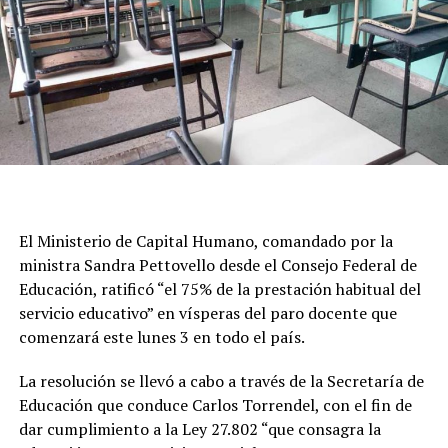
además de CTERA, la Unión de Trabajadores de la
Educación (UTE), Suteba y otros sindicatos del sector, en
la que denunciaron una “grave crisis presupuestaria”,
“falta de diálogo“ por parte del Gobierno y advirtierpm
que la Argentina "se quedará sin maestros".
Desde el gremio encabezado por Sonia Alesso criticaron
además en un comunicado que “mientras se profundiza
el desfinanciamiento del sistema educativo, los salarios
El Ministerio de Capital Humano, comandado por la
docentes continúan perdiendo poder adquisitivo, se
ministra Sandra Pettovello desde el Consejo Federal de
mantiene el incumplimiento en la restitución del FONID
Educación, ratificó “el 75% de la prestación habitual del
y de los fondos nacionales para la educación”.
servicio educativo” en vísperas del paro docente que
El Gobierno, en tanto, fiscaliza a través de las agencias
comenzará este lunes 3 en todo el país.
territoriales el cumplimiento de la cobertura mínima
La resolución se llevó a cabo a través de la Secretaría de
exigida durante el paro y elaborará un informe nacional
Educación que conduce Carlos Torrendel, con el fin de
sobre el nivel de actividad.
dar cumplimiento a la Ley 27.802 “que consagra la