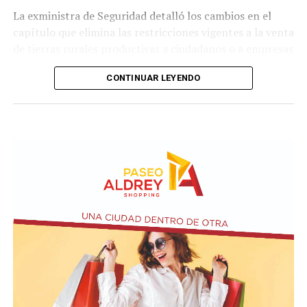
La exministra de Seguridad detalló los cambios en el
capítulo que elimina las restricciones vigentes a la venta
de tierras rurales productivas a ciudadanos o a empresas
de capitales extranjeros.
CONTINUAR LEYENDO
Según el nuevo dictamen, se establece un tope de 25%
de la superficie nacional y provincial a la posibilidad de
que personas físicas o jurídicas extranjeras puedan
adquirir tierras productivas.
Por otro lado, la iniciativa introduce un agregado sobre
el artículo 4 de Ley N° 21.499 relacionada a las
expropiaciones.
En la conferencia de prensa acompañaron a Bullrich los
presidentes de las comisiones de Asuntos
Constitucionales, Agustín Coto (LLA-Tierra del Fuego),
y de Legislación General, Nadia Márquez (LLA-Neuquén).