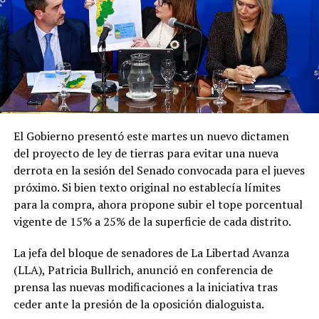
escala para encarar la segunda parte de su periplo
internacional.
Finalmente, el Gobierno señaló que la política exterior
argentina continuará guiándose "exclusivamente por la
Este viernes, a las 9, el mandatario argentino asistirá a la
defensa del interés nacional, la soberanía y el mandato
ceremonia de asunción del presidente electo de
conferido por el pueblo argentino".
Colombia, Abelardo de la Espriella.
Con este viaje, Milei busca continuar afianzando las
relaciones bilaterales y la sintonía política con los
El Gobierno presentó este martes un nuevo dictamen
gobiernos de la región que comparten sus ideas, en una
del proyecto de ley de tierras para evitar una nueva
gira que se extenderá hasta el fin de semana antes de su
derrota en la sesión del Senado convocada para el jueves
regreso a Buenos Aires.
próximo. Si bien texto original no establecía límites
para la compra, ahora propone subir el tope porcentual
vigente de 15% a 25% de la superficie de cada distrito.
La jefa del bloque de senadores de La Libertad Avanza
(LLA), Patricia Bullrich, anunció en conferencia de
prensa las nuevas modificaciones a la iniciativa tras
ceder ante la presión de la oposición dialoguista.