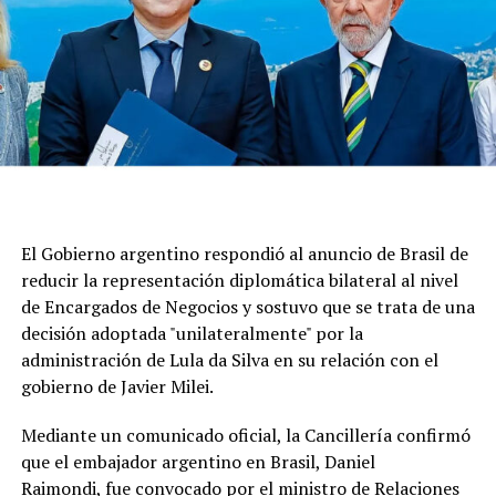
"Las reacciones argentinas nunca fueron a nivel
diplomático. Nos informaron, a cinco días de que
Nicolás Maduro fuera retirado del poder en Venezuela,
que Brasil dejaba la representación nuestra en ese país,
cuando la Argentina tenía ciudadanos presos políticos
en riesgo de vida", sostuvo Quirno.
En esa línea, siguió: "Eso fue resultado de la foto que
reposteó Lula con Maduro y se nos informó que, por esa
razón, nos retiraban la representación de Venezuela.
El Gobierno argentino respondió al anuncio de Brasil de
Eso es mucho más grave que cualquier cosa que haya
reducir la representación diplomática bilateral al nivel
ocurrido hasta ese momento y marca el modo en que la
de Encargados de Negocios y sostuvo que se trata de una
Argentina viene manejando este tema".
decisión adoptada "unilateralmente" por la
administración de Lula da Silva en su relación con el
Para el canciller, "Brasil viene teniendo conflicto con
gobierno de Javier Milei.
varios países como Paraguay", lo que, a su criterio, indica
que “no es una cuestión solo con la Argentina" sino una
Mediante un comunicado oficial, la Cancillería confirmó
una decisión de esa nación de “escalar temas" que, para
que el embajador argentino en Brasil, Daniel
el gobierno de Milei, "tienen que permanecer en el
Raimondi, fue convocado por el ministro de Relaciones