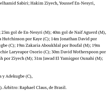
elhamid Sabiri; Hakim Ziyech, Youssef En-Nesyri,
 23m gol de En-Nesyri (M); 40m gol de Naif Aguerd (M),
a Hutchinson por Kaye (C); 14m Jonathan David por
ugbe (C); 19m Zakaria Aboukhlal por Boufal (M); 19m
ichie Laryeapor Osorio (C); 30m David Wotherspoon por
h por Ziyech (M); 31m Jawad El Yamiqpor Ounahi (M);
a y Adekugbe (C),
Árbitro: Raphael Claus, de Brasil.