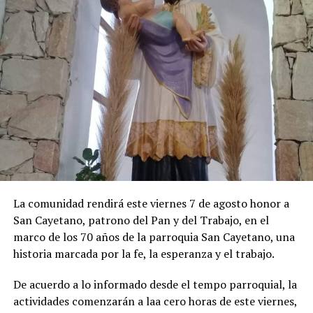
ubicarse por encima del 2%.
La inflación porteña acumuló 19,4% en lo que va de
2026. Por su parte, la medición interanual alcanzó el
33,2%. En la aceleración de julio hubo un impacto
importante del salto que pegaron los precios
estacionales (10,9%), principalmente por las alzas en las
tarifas del alojamiento en hoteles por las vacaciones de
invierno, al igual que en los precios de los paquetes
vacacionales, de los pasajes aéreos y de las verduras.
Los precios regulados aumentaron 3%. En esta división
La comunidad rendirá este viernes 7 de agosto honor a
se destacaron las subas en colegios privados y en las
San Cayetano, patrono del Pan y del Trabajo, en el
tarifas de luz.
marco de los 70 años de la parroquia San Cayetano, una
historia marcada por la fe, la esperanza y el trabajo.
De acuerdo a lo informado desde el tempo parroquial, la
actividades comenzarán a laa cero horas de este viernes,