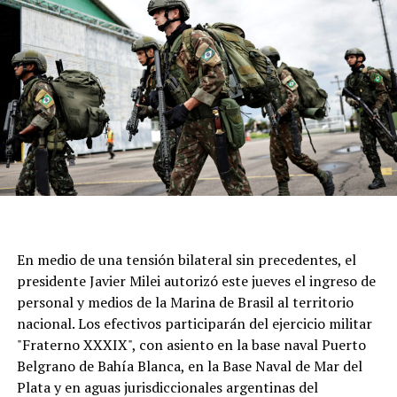
Este 7 de agosto, una vez más, la parroquia ubicada en
calle Moreno al 6700 seá epicentro de cientos de fieles
para acompañar al santo y renovar una tradición que
atraviesa generaciones.
En medio de una tensión bilateral sin precedentes, el
presidente Javier Milei autorizó este jueves el ingreso de
personal y medios de la Marina de Brasil al territorio
nacional. Los efectivos participarán del ejercicio militar
"Fraterno XXXIX", con asiento en la base naval Puerto
Belgrano de Bahía Blanca, en la Base Naval de Mar del
Plata y en aguas jurisdiccionales argentinas del