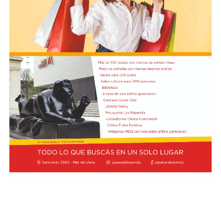
estratégico en el continente americano.
La autorización militar ocurre en un contexto de
fricción diplomática originada por las declaraciones
de Javier Milei hacia su par brasileño, Lula da Silva. Esta
situación derivó en el retiro del embajador brasileño en
Buenos Aires, Julio Bitelli.
Desde el Palacio del Planalto, el canciller Mauro
Vieira calificó los insultos del mandatario argentino
como "graves e inaceptables". Por su parte, Brasil decidió
reducir su representación en el país al nivel de
encargado de negocios.
Pese a que Milei ratificó sus críticas calificando a Lula de
"corrupto", desde la Cancillería argentina intentan
preservar la relación institucional. El canciller Pablo
Quirno calificó de "lamentable" la decisión de Brasil de