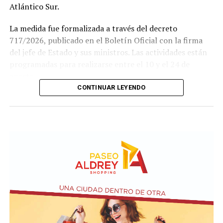
Atlántico Sur.
La medida fue formalizada a través del decreto
717/2026, publicado en el Boletín Oficial con la firma
del jefe de Estado y sus ministros. Las actividades están
programadas para realizarse entre el 10 y el 24 de
agosto.
CONTINUAR LEYENDO
Este ejercicio combinado se realiza de forma anual desde
1978 y busca incrementar el adiestramiento y la
interoperabilidad en operaciones navales y anfibias.
Según los considerandos del decreto, el fin es
estandarizar y simplificar los procesos de planeamiento
entre ambas armadas.
El texto oficial destaca que la participación argentina en
estas maniobras señala su compromiso con la seguridad
internacional y la estabilidad regional. Asimismo, el
Gobierno busca reforzar su posición como socio