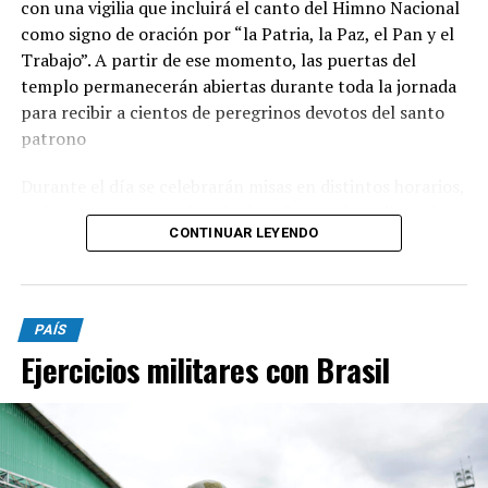
con una vigilia que incluirá el canto del Himno Nacional
como signo de oración por “la Patria, la Paz, el Pan y el
Trabajo”. A partir de ese momento, las puertas del
templo permanecerán abiertas durante toda la jornada
para recibir a cientos de peregrinos devotos del santo
patrono
Durante el día se celebrarán misas en distintos horarios,
y el momento central será a las 15, cuando se llevará
CONTINUAR LEYENDO
adelante la tradicional procesión con la imagen de San
Cayetano por las calles del barrio. La peregrinación será
presidida por monseñor Ernesto Giobando y finalizará
con la santa misa principal.
PAÍS
Ejercicios militares con Brasil
Desde la parroquia invitaron a toda la comunidad a
participar de la celebración y a acercarse con sus
intenciones y pedidos. “Juntos renovemos la esperanza y
pidamos la intercesión de nuestro Patrono para
alcanzar la gracia que más necesitamos”, señalaron.