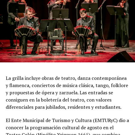
acrobacias, los firuletes y las coreografías
perfectamente sincronizadas convierten cada cuadro en
una demostración de virtuosismo, sensibilidad y trabajo
colectivo.
"Queremos que quienes todavía no conocen Tango
Furia descubran por qué el tango puede emocionar a
todas las generaciones. Y que quienes ya vivieron una de
nuestras funciones tengan ganas de volver, porque cada
presentación renueva la experiencia. Detrás de cada
función hay meses de ensayo y un enorme trabajo en
La grilla incluye obras de teatro, danza contemporánea
equipo para emocionar y sorprender al
y flamenca, conciertos de música clásica, tango, folklore
público", expresa Emmanuel Marín.
y propuestas de ópera y zarzuela. Las entradas se
consiguen en la boletería del teatro, con valores
diferenciales para jubilados, residentes y estudiantes.
Con más de 20 años de trayectoria, Tango Furia fue
El Ente Municipal de Turismo y Cultura (EMTURyC) dio a
distinguida con los Premios Estrella de Mar 2024 y
conocer la programación cultural de agosto en el
2026 como Mejor Espectáculo de Danza y con el Premio
Teatro Colón (Hipólito Yrigoyen 1665), que combina