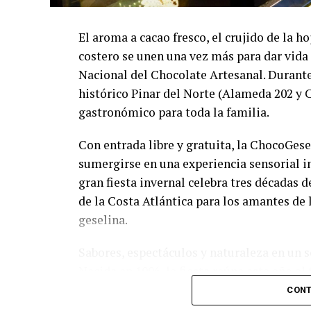
El aroma a cacao fresco, el crujido de la h
costero se unen una vez más para dar vida 
Nacional del Chocolate Artesanal. Durante 
histórico Pinar del Norte (Alameda 202 y 
gastronómico para toda la familia.
Con entrada libre y gratuita, la ChocoGesel
sumergirse en una experiencia sensorial ino
gran fiesta invernal celebra tres décadas 
de la Costa Atlántica para los amantes de l
geselina.
Sabores, espectáculos y naturaleza en un s
Nacida en 1996, la fiesta reúne este año a
chocolateros y reposteros de Villa Gesell y
CONT
un abanico de propuestas para cada integra