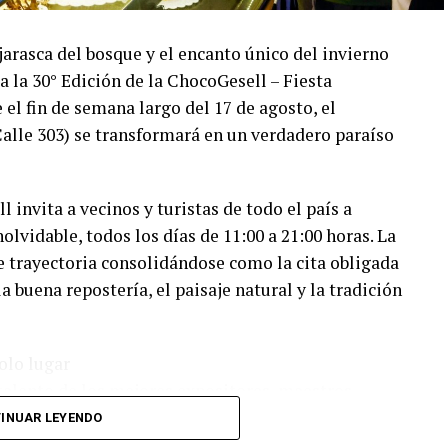
ojarasca del bosque y el encanto único del invierno
a la 30° Edición de la ChocoGesell – Fiesta
el fin de semana largo del 17 de agosto, el
Calle 303) se transformará en un verdadero paraíso
l invita a vecinos y turistas de todo el país a
lvidable, todos los días de 11:00 a 21:00 horas. La
de trayectoria consolidándose como la cita obligada
a buena repostería, el paisaje natural y la tradición
olo lugar
l talento de los mejores expositores, maestros
 de todo el país. Los asistentes podrán disfrutar de
INUAR LEYENDO
nte de la familia: