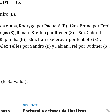
. DT: Tité.
iro (B).
da etapa, Rodrygo por Paquetá (B); 12m. Bruno por Fred
gas (S), Renato Steffen por Rieder (S); 28m. Gabriel
 Raphinha (B); 30m. Haris Seferovic por Embolo (S) y
Alex Telles por Sandro (B) y Fabian Frei por Widmer (S).
 (El Salvador).
SIGUIENTE
 puso
Portugal a octavos de final tras