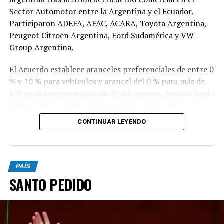
Sector Automotor entre la Argentina y el Ecuador.
Participaron ADEFA, AFAC, ACARA, Toyota Argentina,
Peugeot Citroën Argentina, Ford Sudamérica y VW
Group Argentina.
El Acuerdo establece aranceles preferenciales de entre 0
% y 10 % para vehículos y arancel del 0 % para más de
140 posiciones arancelarias de autopartes, fortaleciendo
el acceso de la producción argentina al mercado
ecuatoriano.
CONTINUAR LEYENDO
Las nuevas condiciones permitirán más que duplicar las
exportaciones argentinas de vehículos a Ecuador,
ampliar la cantidad de modelos exportados y consolidar
PAÍS
el crecimiento de uno de los principales complejos
SANTO PEDIDO
industriales y exportadores del país.