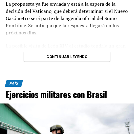
La propuesta ya fue enviada y está a la espera de la
decisión del Vaticano, que deberá determinar si el Nuevo
Gasómetro será parte de la agenda oficial del Sumo
Pontífice. Se anticipa que la respuesta llegará en los
próximos días.
La posible visita de León XIV al estadio tendría un gran
significado simbólico para San Lorenzo, dado el
CONTINUAR LEYENDO
histórico vínculo entre la institución y la Iglesia
Católica.
El club fue fundado por el padre Lorenzo Massa y
PAÍS
mantiene una conexión cercana con Jorge Bergoglio,
Ejercicios militares con Brasil
conocido hincha y uno de los socios más representativos
del Ciclón.
Además, León XIV, como sucesor de Francisco, podría
rendir un homenaje implícito al legado de Bergoglio,
quien es considerado un referente de la Iglesia Católica.