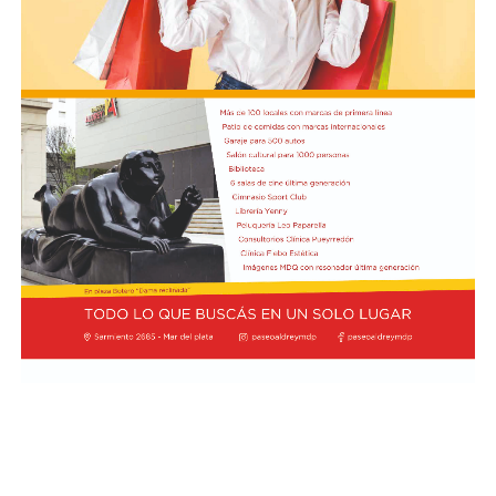
Prevost y Bergoglio se conocieron en Buenos Aires en
La autorización militar ocurre en un contexto de
2004 durante el Congreso Agustiniano de Teología, y
fricción diplomática originada por las declaraciones
desde entonces, el estadounidense ha regresado al país
de Javier Milei hacia su par brasileño, Lula da Silva. Esta
en marzo de 2013.
situación derivó en el retiro del embajador brasileño en
Buenos Aires, Julio Bitelli.
"Varias veces tuve ocasión de conocerle y hablar con él",
recordó Prevost sobre Bergoglio. Ahora, como Papa,
Desde el Palacio del Planalto, el canciller Mauro
regresará a la Argentina con San Lorenzo a la
Vieira calificó los insultos del mandatario argentino
expectativa de una decisión del Vaticano que podría
como "graves e inaceptables". Por su parte, Brasil decidió
quedar grabada en la historia del club.
reducir su representación en el país al nivel de
encargado de negocios.
Pese a que Milei ratificó sus críticas calificando a Lula de
"corrupto", desde la Cancillería argentina intentan
preservar la relación institucional. El canciller Pablo
Quirno calificó de "lamentable" la decisión de Brasil de
bajar el nivel de su representación.