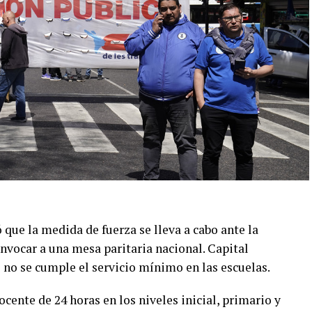
r la Unidad Funcional de Instrucción N°7, también
 la cara y en ambos brazos, además de otros cortes
 lesiones compatibles con abuso sexual. Sin
actuaciones previstas por protocolo y ordenaron
 descartar de manera definitiva esa posibilidad.
 que la medida de fuerza se lleva a cabo ante la
nvocar a una mesa paritaria nacional. Capital
no se cumple el servicio mínimo en las escuelas.
ente de 24 horas en los niveles inicial, primario y