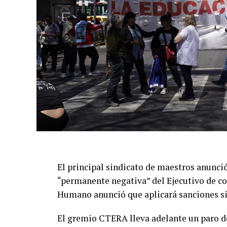
El informe preliminar, que fue recibido po
reveló que la víctima presentaba golpes en
de menor gravedad,
En esta primera revisión no se detectaron
embargo, los especialistas realizaron las 
estudios complementarios para confirmar o
El principal sindicato de maestros anunció
“permanente negativa” del Ejecutivo de co
Humano anunció que aplicará sanciones si 
El gremio CTERA lleva adelante un paro doc