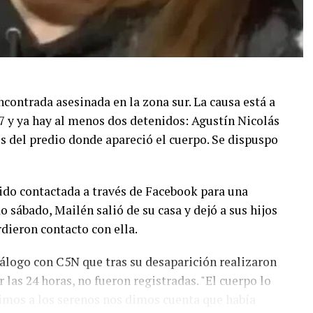
ncontrada asesinada en la zona sur. La causa está a
° 7 y ya hay al menos dos detenidos: Agustín Nicolás
s del predio donde apareció el cuerpo. Se dispuspo
sido contactada a través de Facebook para una
do sábado, Mailén salió de su casa y dejó a sus hijos
rdieron contacto con ella.
álogo con C5N que tras su desaparición realizaron
 las 24 horas, no fueron registradas. "El cuerpo lo
mos a los serenos nos dimos cuenta que había