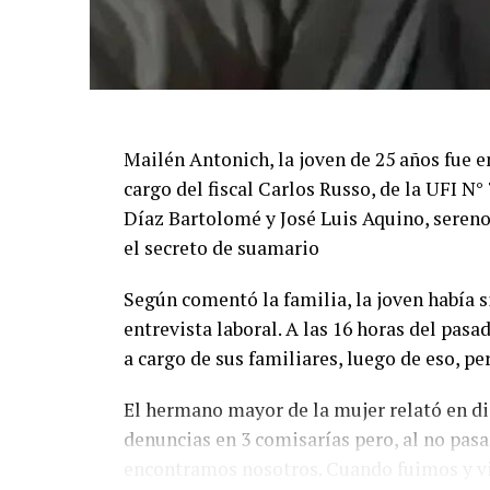
Mailén Antonich, la joven de 25 años fue e
cargo del fiscal Carlos Russo, de la UFI N
Díaz Bartolomé y José Luis Aquino, sereno
el secreto de suamario
Según comentó la familia, la joven había 
entrevista laboral. A las 16 horas del pasa
a cargo de sus familiares, luego de eso, pe
El hermano mayor de la mujer relató en di
denuncias en 3 comisarías pero, al no pasar
encontramos nosotros. Cuando fuimos y vi