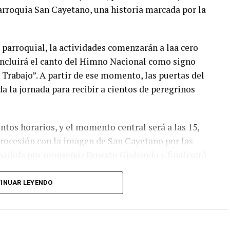
parroquia San Cayetano, una historia marcada por la
parroquial, la actividades comenzarán a laa cero
 incluirá el canto del Himno Nacional como signo
el Trabajo”. A partir de ese momento, las puertas del
 la jornada para recibir a cientos de peregrinos
ntos horarios, y el momento central será a las 15,
 procesión con la imagen de San Cayetano por las
residida por monseñor Ernesto Giobando y finalizará
INUAR LEYENDO
unidad a participar de la celebración y a acercarse
novemos la esperanza y pidamos la intercesión de
ue más necesitamos”, señalaron.