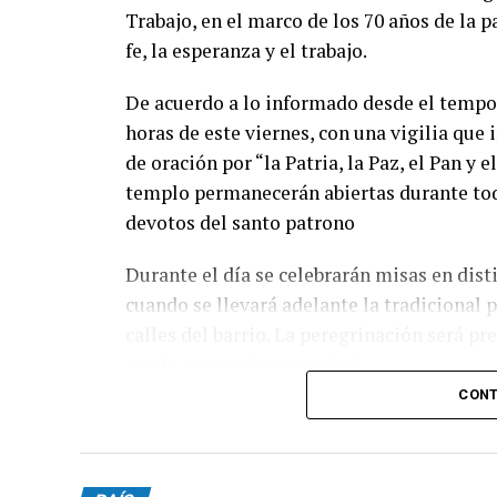
Trabajo, en el marco de los 70 años de la 
fe, la esperanza y el trabajo.
De acuerdo a lo informado desde el tempo 
horas de este viernes, con una vigilia que
de oración por “la Patria, la Paz, el Pan y 
templo permanecerán abiertas durante toda
devotos del santo patrono
Durante el día se celebrarán misas en disti
cuando se llevará adelante la tradicional
calles del barrio. La peregrinación será p
con la santa misa principal.
CONT
Desde la parroquia invitaron a toda la com
con sus intenciones y pedidos. “Juntos re
nuestro Patrono para alcanzar la gracia q