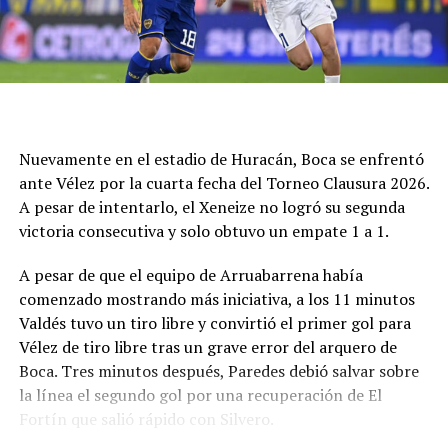
Cucchi que controló con esfuerzo Fernández.
La necesidad hizo que Círculo no pudiera defenderse
tanto con la pelota y sufrió por una desventaja corta,
más que por la búsqueda del rival. Y el pitazo final fue
un festejo de desahogo, un objetivo cumplido y ahora a
buscar algo en dos fechas como visitante, frente a
Nuevamente en el estadio de Huracán, Boca se enfrentó
Deportivo Rincón el miércoles y luego en San Luis ante
ante Vélez por la cuarta fecha del Torneo Clausura 2026.
Juventud Unida Universitario.
A pesar de intentarlo, el Xeneize no logró su segunda
victoria consecutiva y solo obtuvo un empate 1 a 1.
Síntesis
A pesar de que el equipo de Arruabarrena había
Círculo Deportivo (1): Pedro Fernández; Julián Vílchez,
comenzado mostrando más iniciativa, a los 11 minutos
Facundo Rojas, Jano Martínez y Rodrigo Torres; Joaquín
Valdés tuvo un tiro libre y convirtió el primer gol para
Bassani, Francisco Grahl, Ramiro Banchio y Marco
Vélez de tiro libre tras un grave error del arquero de
Campagnaro; Rodrigo Juárez y Vicente Barberini. DT:
Boca. Tres minutos después, Paredes debió salvar sobre
Duilio Botella.
la línea el segundo gol por una recuperación de El
Fortín que salió rápido con Silvero.
Cambios: ST 13' Simón Buscaglia por Barberini, 19'