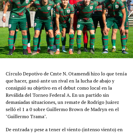
https://twitter.com/SuperTC2000/status/208650012993927
La primera parte de la carrera estuvo marcada por un
choque que involucró al piloto de Corsi Sport; aunque
pudo salir por sus propios medios, se lo vio muy dolorido
después del impacto. Tras el relanzamiento, Marcelo
Ciarrocchi se adueñó de la punta, seguido por Ponce de
León y Morillo. A quince minutos del final, Ciarrocchi
continuaba al frente, mientras Facundo Aldrighetti,
Círculo Depotivo de Cmte N. Otamendi hizo lo que tenía
autor de la pole position, marchaba sexto y Matías Rossi
que hacer, ganó ante un rival en la lucha de abajo y
séptimo.
consiguió su objetivo en el debut como local en la
Poco después los comisarios deportivos abrieron una
Reválida del Torneo Federal A. En un partido sin
investigación por un posible arranque en falso de
demasiadas situaciones, un remate de Rodrigo Juárez
Ciarrocchi y finalmente le aplicaron una penalización de
selló el 1 a 0 sobre Guillermo Brown de Madryn en el
pase y siga por boxes.
"Guillermo Trama".
La sanción cambió el desarrollo de la final: cuando
De entrada y pese a tener el viento (intenso viento) en