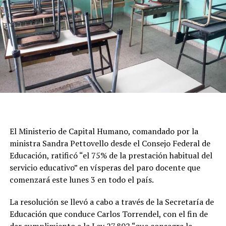
rumbo a la Plaza de Mayo, de la que participaron,
además de CTERA, la Unión de Trabajadores de la
Educación (UTE), Suteba y otros sindicatos del sector, en
la que denunciaron una “grave crisis presupuestaria”,
“falta de diálogo“ por parte del Gobierno y advirtierpm
que la Argentina "se quedará sin maestros".
Desde el gremio encabezado por Sonia Alesso criticaron
además en un comunicado que “mientras se profundiza
el desfinanciamiento del sistema educativo, los salarios
El Ministerio de Capital Humano, comandado por la
docentes continúan perdiendo poder adquisitivo, se
ministra Sandra Pettovello desde el Consejo Federal de
mantiene el incumplimiento en la restitución del FONID
Educación, ratificó “el 75% de la prestación habitual del
y de los fondos nacionales para la educación”.
servicio educativo” en vísperas del paro docente que
El Gobierno, en tanto, fiscaliza a través de las agencias
comenzará este lunes 3 en todo el país.
territoriales el cumplimiento de la cobertura mínima
La resolución se llevó a cabo a través de la Secretaría de
exigida durante el paro y elaborará un informe nacional
Educación que conduce Carlos Torrendel, con el fin de
sobre el nivel de actividad.
dar cumplimiento a la Ley 27.802 “que consagra la