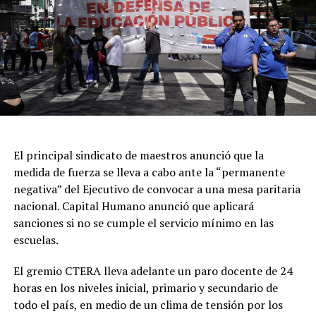
denuncia por averiguación de paradero.
A las 03.51 ingresó un llamado al 911 informando que
habría personas en un balneario donde habría sido la
supuesta entrevista laboral. Tras el arribo del móvil
policial, dos hombres se estaban dando a la fuga, hasta
que fueron detenidos en las inmediaciones del Balneario
Waikiki.
Luego, se realizó un relevamiento en el predio, donde se
El principal sindicato de maestros anunció que la
encontró el cuerpo de la joven, atado con cables y se
medida de fuerza se lleva a cabo ante la “permanente
determinó que ambos sospechosos presentaban lesiones
negativa” del Ejecutivo de convocar a una mesa paritaria
compatibles con una defensa por parte de Mailén.
nacional. Capital Humano anunció que aplicará
sanciones si no se cumple el servicio mínimo en las
Los primeros resultados de la autopsia
escuelas.
El informe preliminar, que fue recibido por la Unidad
Funcional de Instrucción N°7, también reveló que la
El gremio CTERA lleva adelante un paro docente de 24
víctima presentaba golpes en la cara y en ambos brazos,
horas en los niveles inicial, primario y secundario de
además de otros cortes de menor gravedad,
todo el país, en medio de un clima de tensión por los