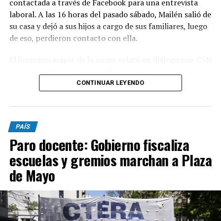
contactada a través de Facebook para una entrevista
laboral. A las 16 horas del pasado sábado, Mailén salió de
su casa y dejó a sus hijos a cargo de sus familiares, luego
de eso, perdieron contacto con ella.
El hermano mayor de la mujer relató en diálogo con C5N
que tras su desaparición realizaron denuncias en 3
comisarías pero, al no pasar las 24 horas, no fueron
CONTINUAR LEYENDO
registradas. "El cuerpo lo encontramos nosotros.
Cuando fuimos y vimos a los serenos nos dimos cuenta
que había algo raro, empezamos a buscar y se fueron
PAÍS
corriendo. Llamamos a la policía y ahí la vieron", declaró
Paro docente: Gobierno fiscaliza
el familiar.
escuelas y gremios marchan a Plaza
El domingo por la madrugada, los familiares se
de Mayo
presentaron en la comisaría, pero luego se retiraron
“aduciendo que iban hasta un balneario y luego regresan
a radicar la denuncia”. Pasadas las 02.10 regresaron a la
dependencia policial donde finalmente radicaron la