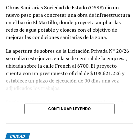
Obras Sanitarias Sociedad de Estado (OSSE) dio un
nuevo paso para concretar una obra de infraestructura
en el barrio El Martillo, donde proyecta ampliar las
redes de agua potable y cloacas con el objetivo de
mejorar las condiciones sanitarias de la zona.
La apertura de sobres de la Licitación Privada Nº 20/26
se realizó este jueves en la sede central de la empresa,
ubicada sobre la calle French al 6700. El proyecto
cuenta con un presupuesto oficial de $108.621.226 y
establece un plazo de ejecución de 90 días una vez
adjudicados los trabajos.
Según se informó, las tareas previstas para la red de
agua potable incluyen la colocación de unos 355 metros
CONTINUAR LEYENDO
de cañerías de PVC, la instalación de válvulas y la
ejecución de 29 conexiones domiciliarias. Los trabajos se
desarrollarán en distintos sectores comprendidos por
CIUDAD