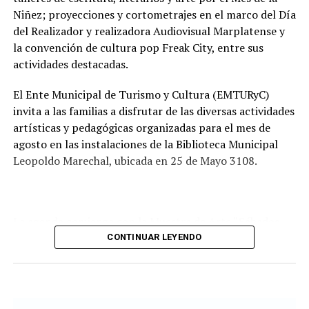
Tras la apertura de sobres, el expediente continuará su
Niñez; proyecciones y cortometrajes en el marco del Día
recorrido administrativo con la intervención de la
del Realizador y realizadora Audiovisual Marplatense y
Comisión de Estudio de Ofertas y Adjudicación, que
la convención de cultura pop Freak City, entre sus
tendrá a su cargo la evaluación de las propuestas
actividades destacadas.
presentadas por las empresas interesadas en ejecutar la
obra.
El Ente Municipal de Turismo y Cultura (EMTURyC)
invita a las familias a disfrutar de las diversas actividades
artísticas y pedagógicas organizadas para el mes de
agosto en las instalaciones de la Biblioteca Municipal
Leopoldo Marechal, ubicada en 25 de Mayo 3108.
La agenda comienza con la Muestra de Arte “Sábados
Culturales”, a cargo del grupo Cul Mardel, que se podrá
CONTINUAR LEYENDO
visitar del 3 al 14 de agosto de manera gratuita.
Asimismo, se realizará el Taller de Escritura Expresiva
coordinado por Sandra López Maidana, los miércoles de