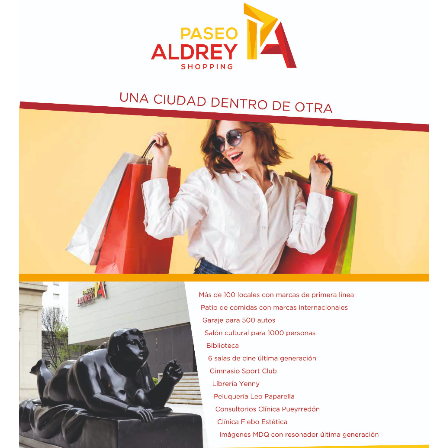
10 a 12 en la Biblioteca de Autores Marplatenses,
ubicada en el primer piso del edificio.
Actividades en el marco del Mes de la Niñez
En relación al Ciclo Mes de la Niñez, este viernes 7 de
agosto a las 17:30 se presentarán “Los cuentos de
Charo” y la narración de poesías populares infantiles a
cargo de María del Rosario Gerez Martínez.
En tanto, el viernes 21 a las 17:30 se desarrollará “El
Cerebro Mágico: construyendo preguntas, respuestas y
circuitos”, a cargo de María Paula Algote. Se trata de un
taller práctico de arte, ciencia y tecnología en el que al
finalizar cada participante se lleva su propia creación
terminada. Es una actividad arancelada (incluye
materiales) destinada a niños a partir de los 6 años.
Los participantes menores de 8 años deberán asistir