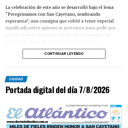
La celebración de este año se desarrolló bajo el lema
“Peregrinamos con San Cayetano, sembrando
esperanza”, una consigna que volvió a tener especial
significado entre quienes se acercaron para pedir por
trabajo, salud y bienestar. Desde muy temprano las
puertas de la capilla permanecieron abiertas.
La imagen del santo salió del santuario de Moreno al
CONTINUAR LEYENDO
6700 y fue acompañada por una multitud que recorrió
las calles del barrio. Grandes, jóvenes y niños y fieles se
sumaron al recorrido con banderas, espigas y distintas
CIUDAD
expresiones de fe.
Portada digital del día 7/8/2026
En paralelo, distintos gremios y organizaciones sociales
se sumaron bajo las consignas de paz, pan, tierra, techo
y trabajo, para visibilizar la situación de trabajadores y
desocupados.