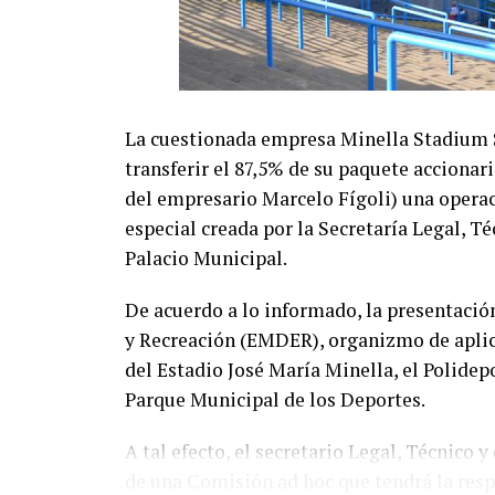
La cuestionada empresa Minella Stadium S.
transferir el 87,5% de su paquete accionari
del empresario Marcelo Fígoli) una opera
especial creada por la Secretaría Legal, T
Palacio Municipal.
De acuerdo a lo informado, la presentació
y Recreación (EMDER), organizmo de aplica
del Estadio José María Minella, el Polidep
Parque Municipal de los Deportes.
A tal efecto, el secretario Legal, Técnico 
de una Comisión ad hoc que tendrá la res