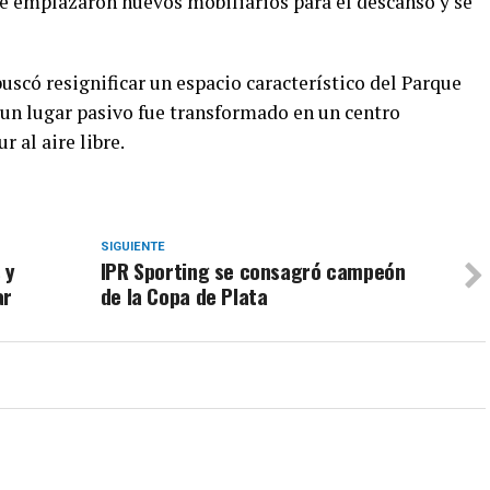
se emplazaron nuevos mobiliarios para el descanso y se
scó resignificar un espacio característico del Parque
 un lugar pasivo fue transformado en un centro
 al aire libre.
SIGUIENTE
 y
IPR Sporting se consagró campeón
ar
de la Copa de Plata