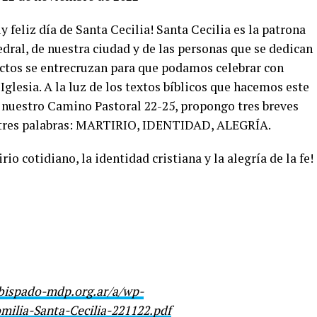
eliz día de Santa Cecilia! Santa Cecilia es la patrona
edral, de nuestra ciudad y de las personas que se dedican
pectos se entrecruzan para que podamos celebrar con
 Iglesia. A la luz de los textos bíblicos que hacemos este
de nuestro Camino Pastoral 22-25, propongo tres breves
n tres palabras: MARTIRIO, IDENTIDAD, ALEGRÍA.
o cotidiano, la identidad cristiana y la alegría de la fe!
bispado-mdp.org.ar/a/wp-
ilia-Santa-Cecilia-221122.pdf